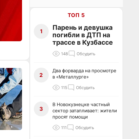
ТОП 5
Парень и девушка
1
погибли в ДТП на
трассе в Кузбассе
148
Обсудить
Два форварда на просмотре
2
в «Металлурге»
115
Обсудить
В Новокузнецке частный
3
сектор затапливает: жители
просят помощи
111
Обсудить