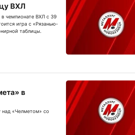
ицу ВХЛ
 в чемпионате ВХЛ с 39
тоится игра с «Рязанью-
рнирной таблицы.
мета» в
у над «Челметом» со