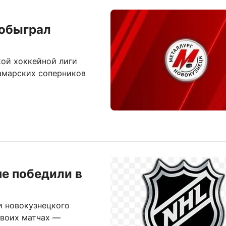
 обыграл
кой хоккейной лиги
амарских соперников
е победили в
и новокузнецкого
своих матчах —