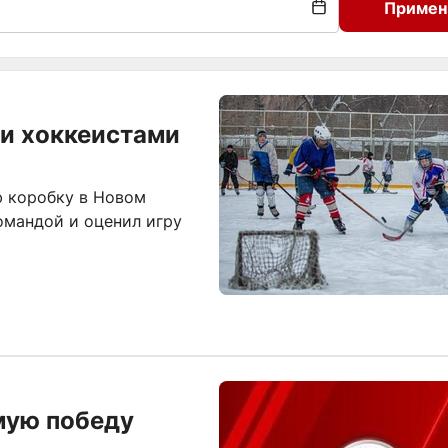
Примен
и хоккеистами
ю коробку в Новом
омандой и оценил игру
мую победу