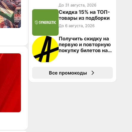
30 000 ₽ и 35 000 ₽
До 31 августа, 2026
от 50 000 ₽ на
Скидка 15% на ТОП-
первый и все
товары из подборки
повторные заказы по
До 6 августа, 2026
промокоду НАБЕРИ
Получить скидку на
первую и повторную
покупку билетов на
Яндекс Афише
Все промокоды