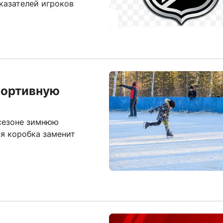
казателей игроков
портивную
 сезоне зимнюю
я коробка заменит