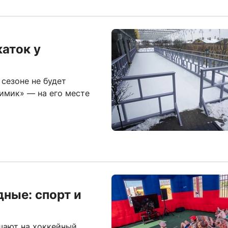
каток у
сезоне не будет
имик» — на его месте
дные: спорт и
шают на хоккейный