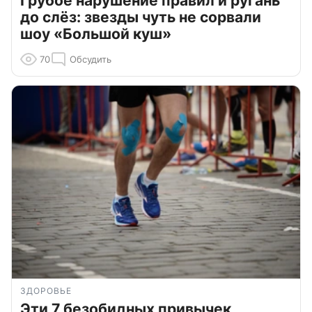
Грубое нарушение правил и ругань
до слёз: звезды чуть не сорвали
шоу «Большой куш»
70
Обсудить
ЗДОРОВЬЕ
Эти 7 безобидных привычек