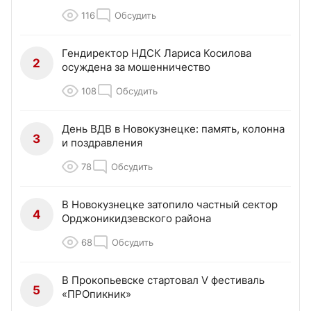
116
Обсудить
Гендиректор НДСК Лариса Косилова
2
осуждена за мошенничество
108
Обсудить
День ВДВ в Новокузнецке: память, колонна
3
и поздравления
78
Обсудить
В Новокузнецке затопило частный сектор
4
Орджоникидзевского района
68
Обсудить
В Прокопьевске стартовал V фестиваль
5
«ПРОпикник»