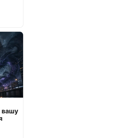
 вашу
я