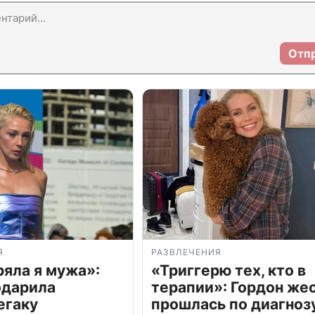
Отп
Я
РАЗВЛЕЧЕНИЯ
ряла я мужа»:
«Триггерю тех, кто в
одарила
терапии»: Гордон же
егаку
прошлась по диагноз