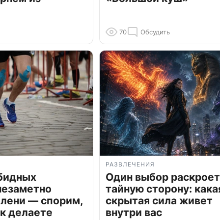
70
Обсудить
РАЗВЛЕЧЕНИЯ
обидных
Один выбор раскроет
незаметно
тайную сторону: кака
олени — спорим,
скрытая сила живет
к делаете
внутри вас