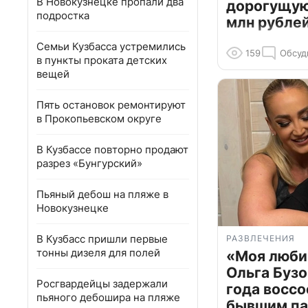
В Новокузнецке пропали два
дорогущую 
подростка
млн рубле
Семьи Кузбасса устремились
159
Обсуд
в пункты проката детских
вещей
Пять остановок ремонтируют
в Прокопьевском округе
В Кузбассе повторно продают
разрез «Бунгурский»
Пьяный дебош на пляже в
Новокузнецке
В Кузбасс пришли первые
РАЗВЛЕЧЕНИЯ
тонны дизеля для полей
«Моя люби
Ольга Бузо
Росгвардейцы задержали
года воссо
пьяного дебошира на пляже
бывшим па