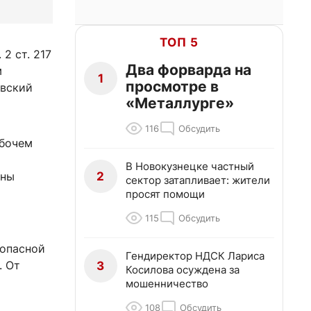
ТОП 5
2 ст. 217
Два форварда на
м
1
просмотре в
ёвский
«Металлурге»
116
Обсудить
абочем
В Новокузнецке частный
2
ены
сектор затапливает: жители
просят помощи
115
Обсудить
 опасной
Гендиректор НДСК Лариса
. От
3
Косилова осуждена за
мошенничество
108
Обсудить