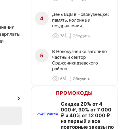
День ВДВ в Новокузнецке:
4
память, колонна и
поздравления
значил
 зарплаты
78
Обсудить
ми
В Новокузнецке затопило
5
частный сектор
Орджоникидзевского
района
68
Обсудить
ПРОМОКОДЫ
Скидка 20% от 4
000 ₽, 30% от 7 000
₽ и 40% от 12 000 ₽
на первый и все
повторные заказы по