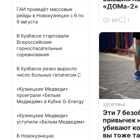
«ДОМа-2»
ГАИ проведёт массовые
рейды в Новокузнецке с 6 по
201
1
9 августа
В Кузбассе стартовали
Всероссийские
горноспасательные
соревнования
В Кузбассе резко выросло
число больных гепатитом С
«Кузнецкие Медведи»
проиграли «Белым
Медведям» в Кубке G-Energy
ЗДОРОВЬЕ
Эти 7 без
«Кузнецкие Медведи»
привычек 
уступили «Белым Медведям»
убивают к
вы тоже та
В Новокузнецке