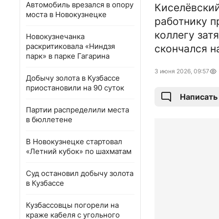
Автомобиль врезался в опору
Киселёвский
моста в Новокузнецке
работнику п
коллегу зат
Новокузнечанка
раскритиковала «Ниндзя
скончался н
парк» в парке Гагарина
3 июня 2026, 09:57
Добычу золота в Кузбассе
приостановили на 90 суток
Написать
Партии распределили места
в бюллетене
В Новокузнецке стартовал
«Летний кубок» по шахматам
Суд остановил добычу золота
в Кузбассе
Кузбассовцы погорели на
краже кабеля с угольного