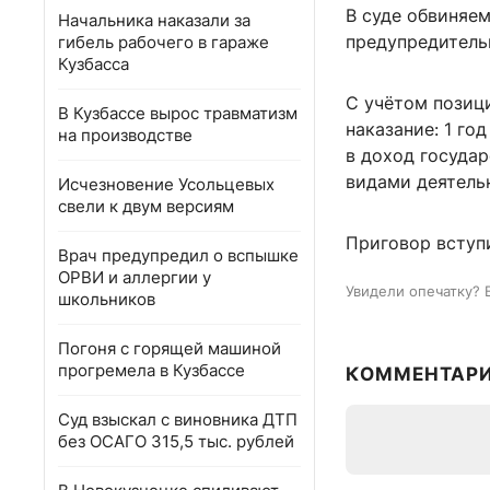
В суде обвиняем
Начальника наказали за
предупредительн
гибель рабочего в гараже
Кузбасса
С учётом позиц
В Кузбассе вырос травматизм
наказание: 1 го
на производстве
в доход госуда
видами деятельн
Исчезновение Усольцевых
свели к двум версиям
Приговор вступи
Врач предупредил о вспышке
ОРВИ и аллергии у
Увидели опечатку? 
школьников
Погоня с горящей машиной
прогремела в Кузбассе
КОММЕНТАР
Суд взыскал с виновника ДТП
без ОСАГО 315,5 тыс. рублей