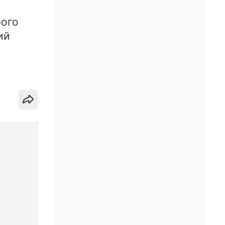
рого
ий