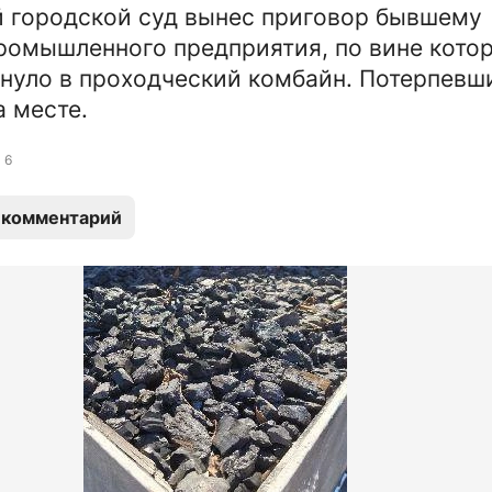
 городской суд вынес приговор бывшему
ромышленного предприятия, по вине кото
януло в проходческий комбайн. Потерпевш
а месте.
6
 комментарий