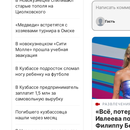
В Новокузнецке спиливают
старые тополя на
Циолковского
Гость
«Медведи» встретятся с
хозяевами турнира в Омске
В новокузнецком «Сити
Молле» прошла учебная
эвакуация
В Кузбассе подросток сломал
ногу ребенку на футболе
В Кузбассе предприниматель
заплатит 1,5 млн за
самовольную вырубку
РАЗВЛЕЧЕНИ
«Всё, поте
Погибшего кузбассовца
нашли через месяц
Ивлеева п
Филиппу Б