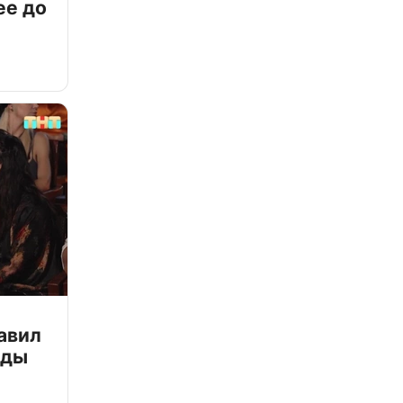
ее до
авил
зды