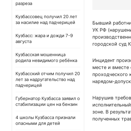
разреза
Кузбассовец получил 20 лет
за насилие над падчерицей
Бывший работни
УК РФ (нарушен
Кузбасс: жара и дожди 7-9
производственн
августа
городской суд К
Кузбасская мошенница
Инцидент произ
родила невидимого ребёнка
месте и вместе
Кузбасский отчим получил 20
проходческого 
лет за надругательство над
нарядом-допуск
падчерицей
Нарушив требов
Губернатор Кузбасса заявил о
стабилизации цен на бензин
исполнительный
зоне. В результ
4 школы Кузбасса признали
полученных трав
опасными для детей