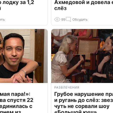
лодку за 1,2
Ахмедовой и довела 
й
слёз
ить
99
Обсудить
РАЗВЛЕЧЕНИЯ
мая пара!»:
Грубое нарушение пр
ва спустя 22
и ругань до слёз: зве
единилась с
чуть не сорвали шоу
рнем из
«Большой куш»