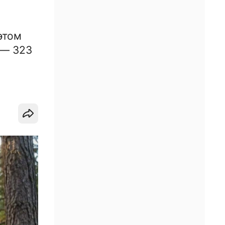
этом
 — 323