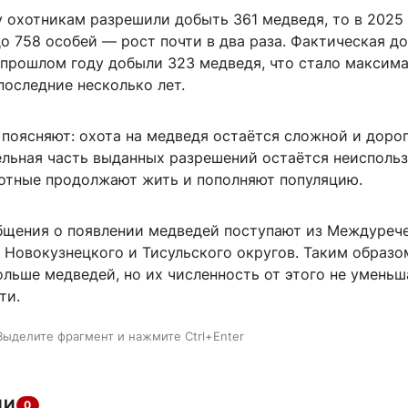
у охотникам разрешили добыть 361 медведя, то в 2025
о 758 особей — рост почти в два раза. Фактическая д
в прошлом году добыли 323 медведя, что стало максим
последние несколько лет.
поясняют: охота на медведя остаётся сложной и дорог
ельная часть выданных разрешений остаётся неиспольз
тные продолжают жить и пополняют популяцию.
бщения о появлении медведей поступают из Междурече
 Новокузнецкого и Тисульского округов. Таким образо
льше медведей, но их численность от этого не уменьш
ти.
Выделите фрагмент и нажмите Ctrl+Enter
ИИ
0