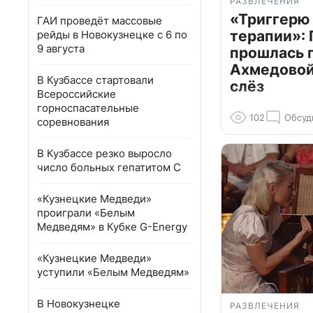
РАЗВЛЕЧЕНИЯ
«Триггерю 
ГАИ проведёт массовые
терапии»: 
рейды в Новокузнецке с 6 по
9 августа
прошлась 
Ахмедовой 
В Кузбассе стартовали
слёз
Всероссийские
горноспасательные
102
Обсуд
соревнования
В Кузбассе резко выросло
число больных гепатитом С
«Кузнецкие Медведи»
проиграли «Белым
Медведям» в Кубке G-Energy
«Кузнецкие Медведи»
уступили «Белым Медведям»
В Новокузнецке
РАЗВЛЕЧЕНИЯ