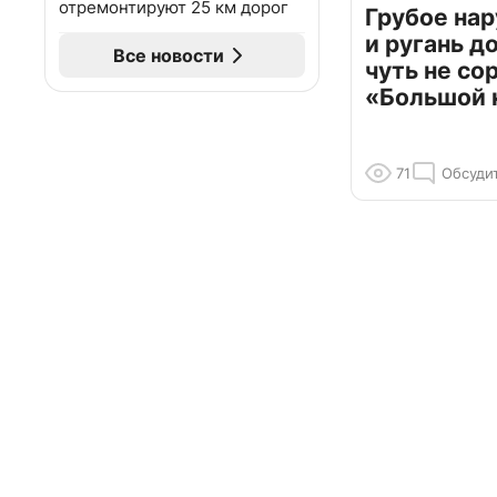
отремонтируют 25 км дорог
Грубое на
и ругань д
Все новости
чуть не со
«Большой 
71
Обсуди