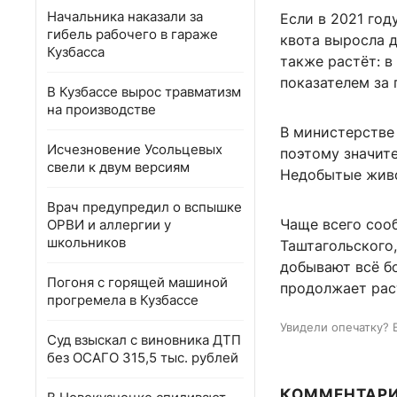
Начальника наказали за
Если в 2021 год
гибель рабочего в гараже
квота выросла д
Кузбасса
также растёт: 
показателем за 
В Кузбассе вырос травматизм
на производстве
В министерстве 
Исчезновение Усольцевых
поэтому значит
свели к двум версиям
Недобытые живо
Врач предупредил о вспышке
Чаще всего соо
ОРВИ и аллергии у
школьников
Таштагольского,
добывают всё бо
Погоня с горящей машиной
продолжает рас
прогремела в Кузбассе
Увидели опечатку? 
Суд взыскал с виновника ДТП
без ОСАГО 315,5 тыс. рублей
КОММЕНТАР