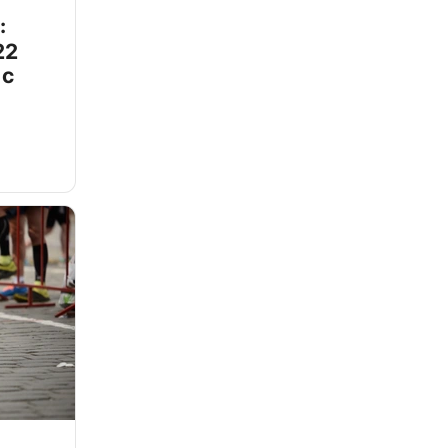
:
22
 с