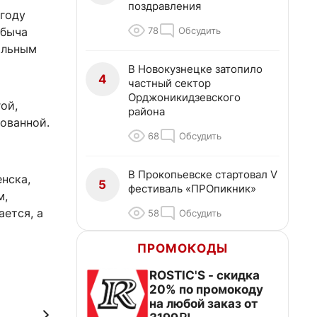
поздравления
 году
78
Обсудить
обыча
альным
В Новокузнецке затопило
4
частный сектор
Орджоникидзевского
ой,
района
ованной.
68
Обсудить
В Прокопьевске стартовал V
нска,
5
фестиваль «ПРОпикник»
м,
ается, а
58
Обсудить
ПРОМОКОДЫ
ROSTIC'S - скидка
20% по промокоду
на любой заказ от