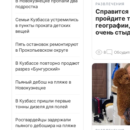
В Новокузнецке пропали два
РАЗВЛЕЧЕНИЯ
подростка
Справится
пройдите т
Семьи Кузбасса устремились
географии,
в пункты проката детских
вещей
очень сты
Пять остановок ремонтируют
в Прокопьевском округе
8
Обсудит
В Кузбассе повторно продают
разрез «Бунгурский»
Пьяный дебош на пляже в
Новокузнецке
В Кузбасс пришли первые
тонны дизеля для полей
Росгвардейцы задержали
пьяного дебошира на пляже