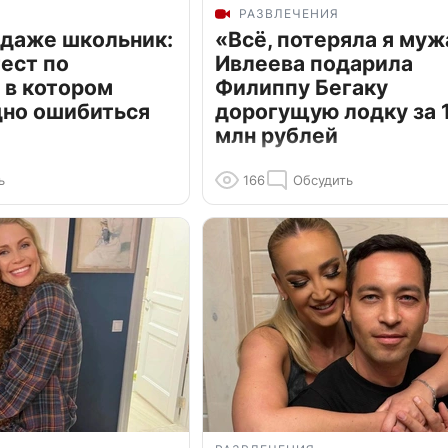
РАЗВЛЕЧЕНИЯ
 даже школьник:
«Всё, потеряла я муж
ест по
Ивлеева подарила
 в котором
Филиппу Бегаку
дно ошибиться
дорогущую лодку за 1
млн рублей
ь
166
Обсудить