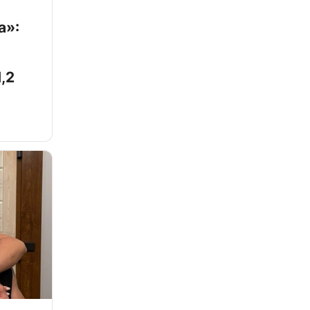
а»:
,2