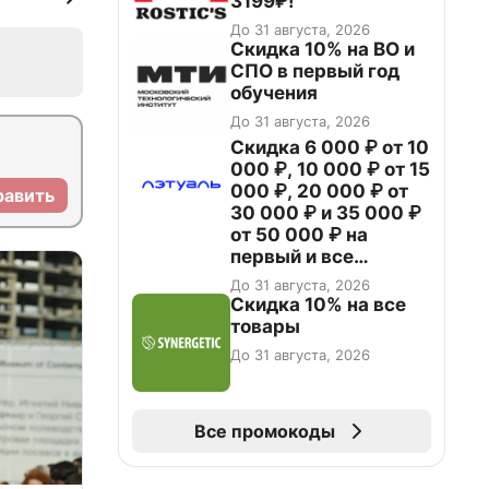
3199₽!
До 31 августа, 2026
Скидка 10% на ВО и
СПО в первый год
обучения
До 31 августа, 2026
Скидка 6 000 ₽ от 10
000 ₽, 10 000 ₽ от 15
000 ₽, 20 000 ₽ от
равить
30 000 ₽ и 35 000 ₽
от 50 000 ₽ на
первый и все
повторные заказы по
До 31 августа, 2026
промокоду НАБЕРИ
Скидка 10% на все
товары
До 31 августа, 2026
Все промокоды