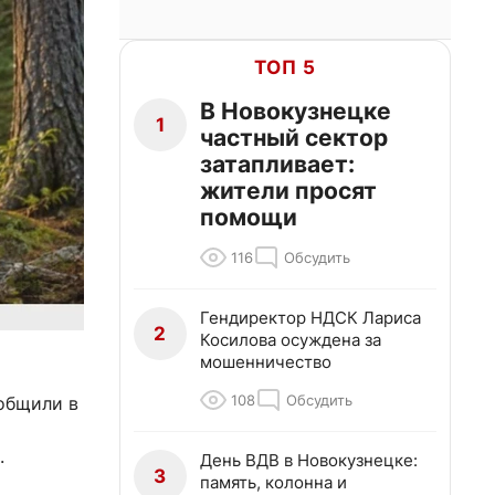
ТОП 5
В Новокузнецке
1
частный сектор
затапливает:
жители просят
помощи
116
Обсудить
Гендиректор НДСК Лариса
2
Косилова осуждена за
мошенничество
108
Обсудить
ообщили в
.
День ВДВ в Новокузнецке:
3
память, колонна и