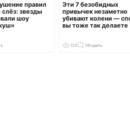
рушение правил
Эти 7 безобидных
о слёз: звезды
привычек незаметно
рвали шоу
убивают колени — сп
куш»
вы тоже так делаете
ть
123
Обсудить