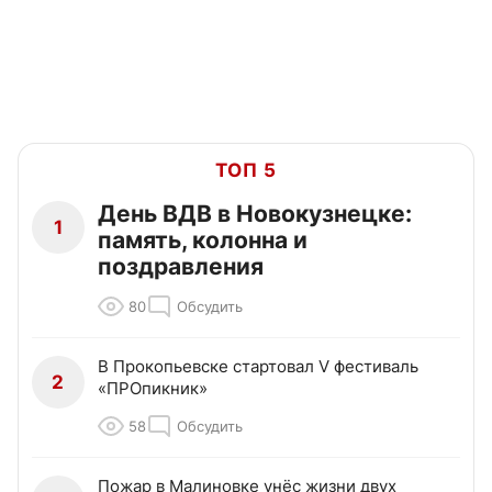
ТОП 5
День ВДВ в Новокузнецке:
1
память, колонна и
поздравления
80
Обсудить
В Прокопьевске стартовал V фестиваль
2
«ПРОпикник»
58
Обсудить
Пожар в Малиновке унёс жизни двух