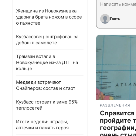
Женщина из Новокузнецка
ударила брата ножом в ссоре
Гость
о пьянстве
Кузбассовец оштрафован за
дебош в самолете
Трамваи встали в
Новокузнецке из-за ДТП на
кольце
Медведи встречают
Снайперов: состав и старт
Кузбасс готовит к зиме 95%
РАЗВЛЕЧЕНИЯ
теплосетей
Справится
пройдите т
Итоги недели: штрафы,
географии,
аптечки и память героя
очень сты