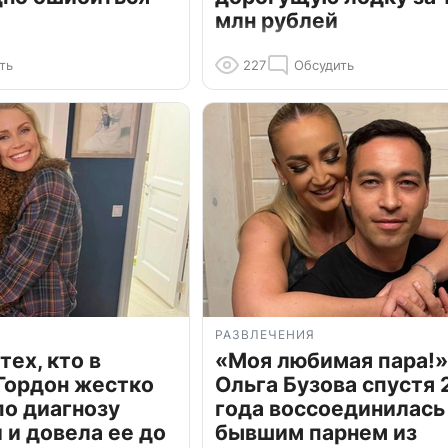
млн рублей
ть
227
Обсудить
РАЗВЛЕЧЕНИЯ
тех, кто в
«Моя любимая пара!»
Гордон жестко
Ольга Бузова спустя 
по диагнозу
года воссоединилась
и довела ее до
бывшим парнем из