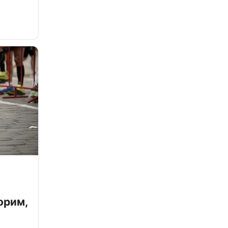
орим,