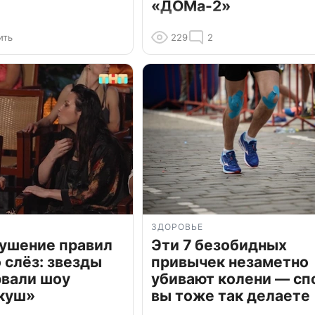
«ДОМа-2»
ить
229
2
ЗДОРОВЬЕ
рушение правил
Эти 7 безобидных
о слёз: звезды
привычек незаметно
рвали шоу
убивают колени — сп
куш»
вы тоже так делаете