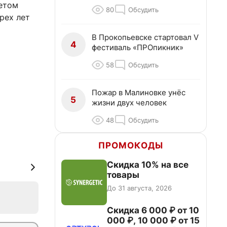
четом
80
Обсудить
рех лет
В Прокопьевске стартовал V
4
фестиваль «ПРОпикник»
58
Обсудить
Пожар в Малиновке унёс
5
жизни двух человек
48
Обсудить
ПРОМОКОДЫ
Скидка 10% на все
товары
До 31 августа, 2026
Скидка 6 000 ₽ от 10
000 ₽, 10 000 ₽ от 15