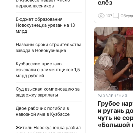
слёз
первоклассников
107
Обсуд
Бюджет образования
Новокузнецка урезан на 13
млрд
Названы сроки строительства
завода в Новокузнецке
Кузбасские приставы
взыскали с алиментщиков 1,5
млрд рублей
Суд взыскал компенсацию за
задержку зарплаты
РАЗВЛЕЧЕНИЯ
Грубое на
Двое рабочих погибли в
и ругань д
навозной яме в Кузбассе
чуть не со
«Большой 
Житель Новокузнецка разбил