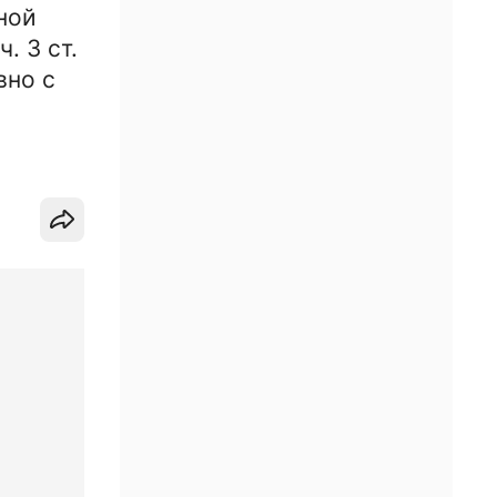
ной
. 3 ст.
вно с