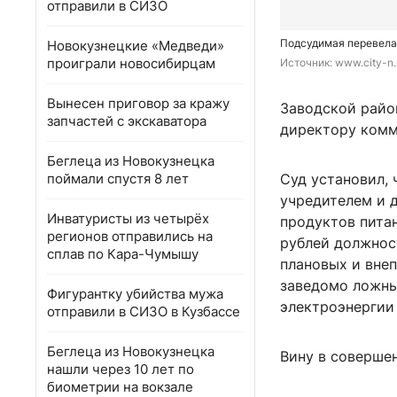
отправили в СИЗО
Подсудимая перевела 
Новокузнецкие «Медведи»
проиграли новосибирцам
Источник: 
www.city-n.
Вынесен приговор за кражу
Заводской райо
запчастей с экскаватора
директору комм
Беглеца из Новокузнецка
поймали спустя 8 лет
Суд установил, 
учредителем и 
Инватуристы из четырёх
продуктов пита
регионов отправились на
рублей должнос
сплав по Кара-Чумышу
плановых и вне
заведомо ложны
Фигурантку убийства мужа
электроэнергии 
отправили в СИЗО в Кузбассе
Беглеца из Новокузнецка
Вину в соверше
нашли через 10 лет по
биометрии на вокзале