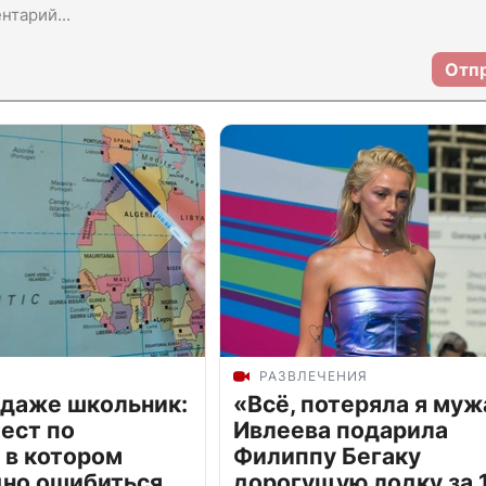
Отп
РАЗВЛЕЧЕНИЯ
 даже школьник:
«Всё, потеряла я муж
ест по
Ивлеева подарила
 в котором
Филиппу Бегаку
дно ошибиться
дорогущую лодку за 1