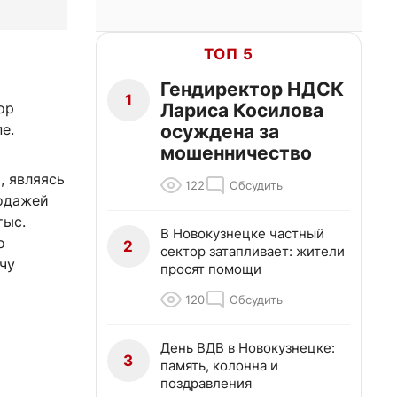
ТОП 5
Гендиректор НДСК
1
Лариса Косилова
ор
осуждена за
е.
мошенничество
, являясь
122
Обсудить
одажей
тыс.
В Новокузнецке частный
о
2
сектор затапливает: жители
чу
просят помощи
120
Обсудить
День ВДВ в Новокузнецке:
3
память, колонна и
поздравления