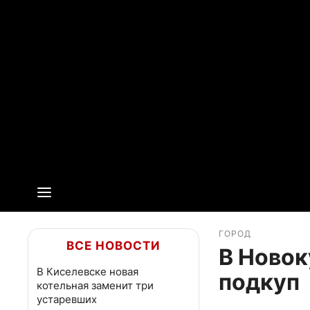
ГОРОД
ВСЕ НОВОСТИ
В Новок
В Киселевске новая
подкуп
котельная заменит три
устаревших