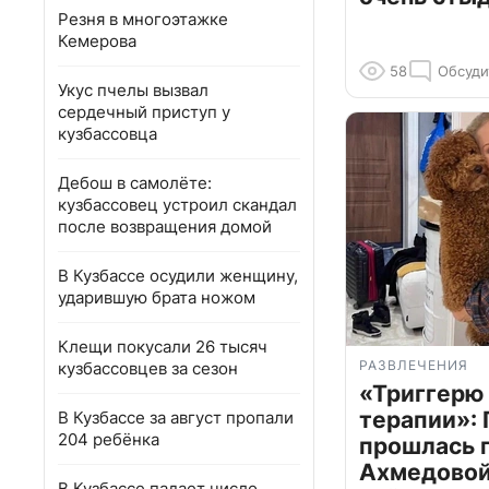
Резня в многоэтажке
Кемерова
58
Обсуди
Укус пчелы вызвал
сердечный приступ у
кузбассовца
Дебош в самолёте:
кузбассовец устроил скандал
после возвращения домой
В Кузбассе осудили женщину,
ударившую брата ножом
Клещи покусали 26 тысяч
РАЗВЛЕЧЕНИЯ
кузбассовцев за сезон
«Триггерю 
терапии»: 
В Кузбассе за август пропали
204 ребёнка
прошлась 
Ахмедовой 
В Кузбассе падает число