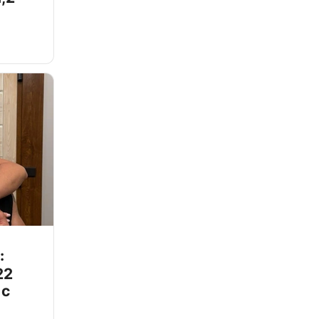
:
22
 с