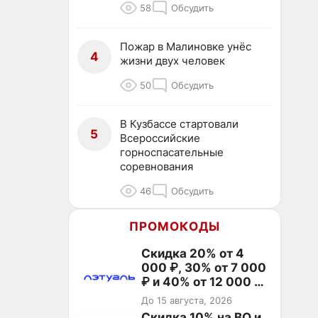
58
Обсудить
Пожар в Малиновке унёс
4
жизни двух человек
50
Обсудить
В Кузбассе стартовали
5
Всероссийские
горноспасательные
соревнования
46
Обсудить
ПРОМОКОДЫ
Скидка 20% от 4
000 ₽, 30% от 7 000
₽ и 40% от 12 000 ₽
на первый и все
До 15 августа, 2026
повторные заказы по
Скидка 10% на ВО и