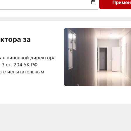
Примен
ктора за
ал виновной директора
 3 ст. 204 УК РФ.
о с испытательным