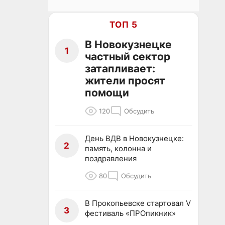
ТОП 5
В Новокузнецке
1
частный сектор
затапливает:
жители просят
помощи
120
Обсудить
День ВДВ в Новокузнецке:
2
память, колонна и
поздравления
80
Обсудить
В Прокопьевске стартовал V
3
фестиваль «ПРОпикник»