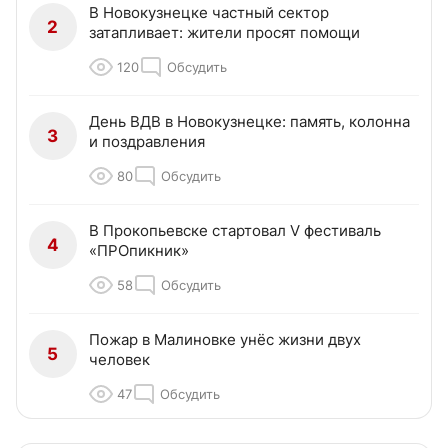
В Новокузнецке частный сектор
2
затапливает: жители просят помощи
120
Обсудить
День ВДВ в Новокузнецке: память, колонна
3
и поздравления
80
Обсудить
В Прокопьевске стартовал V фестиваль
4
«ПРОпикник»
58
Обсудить
Пожар в Малиновке унёс жизни двух
5
человек
47
Обсудить