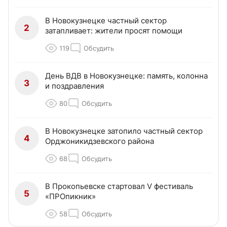
В Новокузнецке частный сектор
2
затапливает: жители просят помощи
119
Обсудить
День ВДВ в Новокузнецке: память, колонна
3
и поздравления
80
Обсудить
В Новокузнецке затопило частный сектор
4
Орджоникидзевского района
68
Обсудить
В Прокопьевске стартовал V фестиваль
5
«ПРОпикник»
58
Обсудить