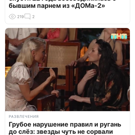
бывшим парнем из «ДОМа-2»
219
2
РАЗВЛЕЧЕНИЯ
Грубое нарушение правил и ругань
до слёз: звезды чуть не сорвали