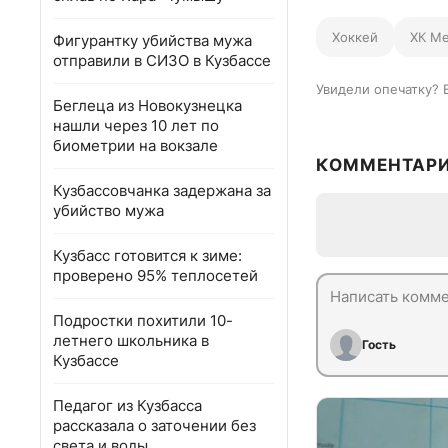
Хоккей
ХК Ме
Фигурантку убийства мужа
отправили в СИЗО в Кузбассе
Увидели опечатку? 
Беглеца из Новокузнецка
нашли через 10 лет по
биометрии на вокзале
КОММЕНТАР
Кузбассовчанка задержана за
убийство мужа
Кузбасс готовится к зиме:
проверено 95% теплосетей
Подростки похитили 10-
летнего школьника в
Гость
Кузбассе
Педагог из Кузбасса
рассказала о заточении без
света и воды