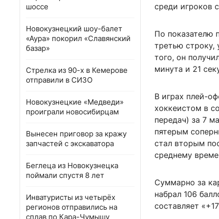
среди игроков с
шоссе
Новокузнецкий шоу-балет
По показателю п
«Аура» покорил «Славянский
третью строку, 
базар»
того, он получи
минута и 21 сек
Стрелка из 90-х в Кемерове
отправили в СИЗО
В играх плей-о
Новокузнецкие «Медведи»
хоккеистом в со
проиграли новосибирцам
передач) за 7 
пятерым соперн
Вынесен приговор за кражу
стал вторым по
запчастей с экскаватора
среднему времен
Беглеца из Новокузнецка
поймали спустя 8 лет
Суммарно за ка
набрал 106 балл
Инватуристы из четырёх
составляет «+17
регионов отправились на
сплав по Кара-Чумышу