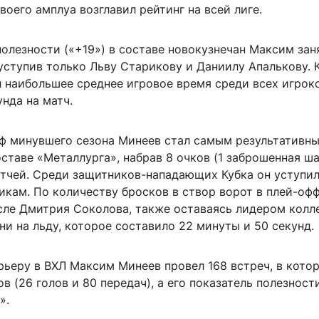
воего амплуа возглавил рейтинг на всей лиге.
олезности («+19») в составе новокузнечан Максим зан
уступив только Льву Старикову и Даниилу Апалькову.
л наибольшее среднее игровое время среди всех игрок
унда на матч.
фф минувшего сезона Минеев стал самым результативн
ставе «Металлурга», набрав 8 очков (1 заброшенная ша
матчей. Среди защитников-нападающих Кубка он уступи
икам. По количеству бросков в створ ворот в плей-оф
сле Дмитрия Соколова, также оставаясь лидером колл
и на льду, которое составило 22 минуты и 50 секунд.
рьеру в ВХЛ Максим Минеев провел 168 встреч, в кото
ов (26 голов и 80 передач), а его показатель полезност
».