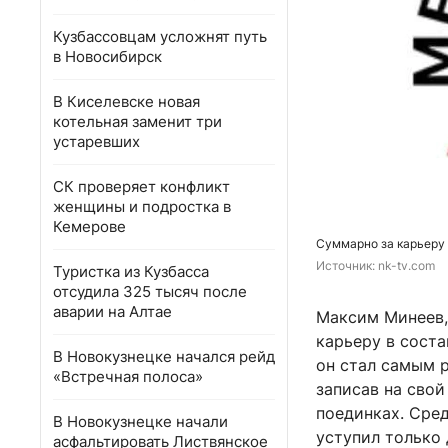
Кузбассовцам усложнят путь
в Новосибирск
В Киселевске новая
котельная заменит три
устаревших
СК проверяет конфликт
женщины и подростка в
Кемерове
Суммарно за карьеру
Источник: 
nk-tv.com
Туристка из Кузбасса
отсудила 325 тысяч после
аварии на Алтае
Максим Минеев,
карьеру в соста
В Новокузнецке начался рейд
он стал самым 
«Встречная полоса»
записав на свой
поединках. Сре
В Новокузнецке начали
уступил только 
асфальтировать Листвянское