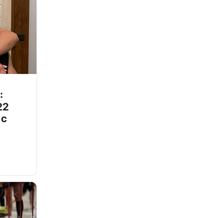
:
22
 с