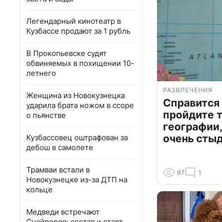
Легендарный кинотеатр в
Кузбассе продают за 1 рубль
В Прокопьевске судят
обвиняемых в похищении 10-
летнего
РАЗВЛЕЧЕНИЯ
Женщина из Новокузнецка
Справится
ударила брата ножом в ссоре
пройдите т
о пьянстве
географии,
очень сты
Кузбассовец оштрафован за
дебош в самолете
Трамваи встали в
97
1
Новокузнецке из-за ДТП на
кольце
Медведи встречают
Снайперов: состав и старт