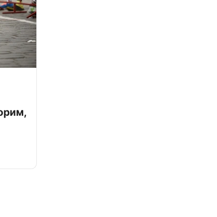
орим,