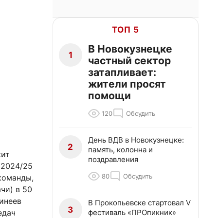
ТОП 5
В Новокузнецке
1
частный сектор
затапливает:
жители просят
помощи
120
Обсудить
День ВДВ в Новокузнецке:
2
память, колонна и
жит
поздравления
 2024/25
80
Обсудить
команды,
чи) в 50
инеев
В Прокопьевске стартовал V
3
фестиваль «ПРОпикник»
едач