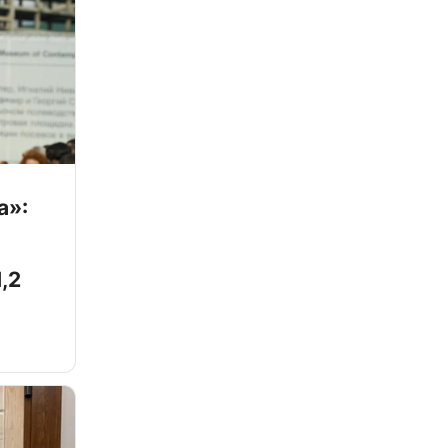
а»:
,2