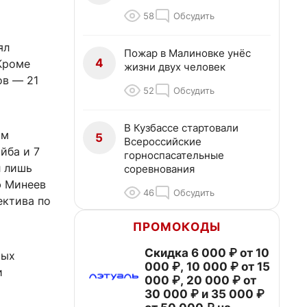
58
Обсудить
ял
Пожар в Малиновке унёс
4
 Кроме
жизни двух человек
ов — 21
52
Обсудить
В Кузбассе стартовали
ым
5
Всероссийские
йба и 7
горноспасательные
л лишь
соревнования
ф Минеев
46
Обсудить
ектива по
ПРОМОКОДЫ
Скидка 6 000 ₽ от 10
рых
000 ₽, 10 000 ₽ от 15
и
000 ₽, 20 000 ₽ от
30 000 ₽ и 35 000 ₽