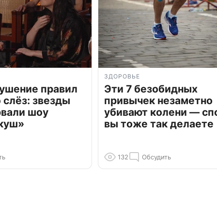
ЗДОРОВЬЕ
рушение правил
Эти 7 безобидных
о слёз: звезды
привычек незаметно
рвали шоу
убивают колени — сп
куш»
вы тоже так делаете
ть
132
Обсудить