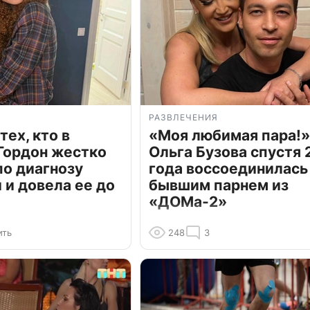
РАЗВЛЕЧЕНИЯ
тех, кто в
«Моя любимая пара!»
Гордон жестко
Ольга Бузова спустя 
по диагнозу
года воссоединилась
и довела ее до
бывшим парнем из
«ДОМа-2»
ить
248
3