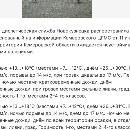
-диспетчерская служба Новокузнецка распространила
 основанный на информации Кемеровского ЦГМС от 11 и
территории Кемеровской области ожидается неустойчи
ыми явлениями.
очью +13…+18°C (местами +7…+12°C), днём +25…+30°C. 
/с, порывы до 14 м/с, при грозах шквалы до 17 м/с. П
, ночью местами кратковременные дожди, днём
енные дожди, при грозах местами сильные ливни, град
ость 1-го, местами 2–4-го классов.
очью +13…+18°C (местами +7…+12°C), днём +26…+31°C. 
/с, ночью порывы до 14 м/с, днём до 17 м/с. Ночью м
енные дожди, днём по всей территории осадки, в отде
зы, ливни, град. Горимость 1-го, местами 2–4-го классо