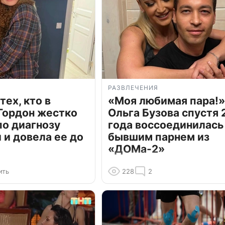
РАЗВЛЕЧЕНИЯ
тех, кто в
«Моя любимая пара!»
Гордон жестко
Ольга Бузова спустя 
по диагнозу
года воссоединилась
и довела ее до
бывшим парнем из
«ДОМа-2»
ить
228
2