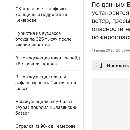
По данным Е
СК проверяет конфликт
установится
женщины и подростка в
ветер, гроз
Кемерове
опасности н
Туристка из Кузбасса
пожароопас
отсудила 325 тысяч после
аварии на Алтае
11 июня 2026, 23:36
В Новокузнецке начался рейд
«Встречная полоса»
Написать
В Новокузнецке начали
асфальтировать Листвянское
шоссе
Новокузнецкий шоу-балет
«Аура» покорил «Славянский
базар»
Стрелка из 90-х в Кемерове