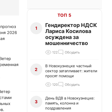
ТОП 5
Гендиректор НДСК
 прогноз
1
Лариса Косилова
юня 2026
осуждена за
вая
мошенничество
122
Обсудить
Ветер
еременная
В Новокузнецке частный
2
сектор затапливает: жители
просят помощи
.
120
Обсудить
Ветер
естами
День ВДВ в Новокузнецке:
3
память, колонна и
льных
поздравления
в.