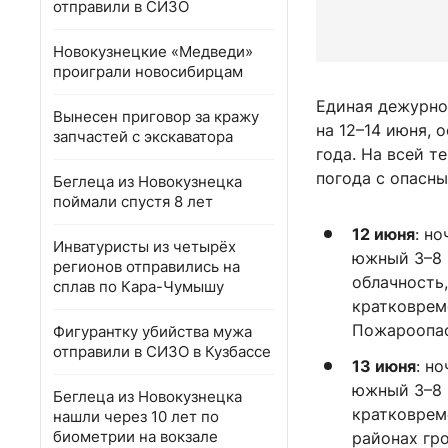
отправили в СИЗО
Новокузнецкие «Медведи»
проиграли новосибирцам
Единая дежурно
Вынесен приговор за кражу
на 12–14 июня,
запчастей с экскаватора
года. На всей 
погода с опасн
Беглеца из Новокузнецка
поймали спустя 8 лет
12 июня
: н
Инватуристы из четырёх
южный 3–8 м
регионов отправились на
облачность
сплав по Кара-Чумышу
кратковрем
Пожароопасн
Фигурантку убийства мужа
отправили в СИЗО в Кузбассе
13 июня
: н
южный 3–8 м
Беглеца из Новокузнецка
кратковрем
нашли через 10 лет по
биометрии на вокзале
районах гро