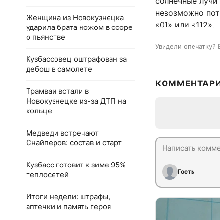
солнечные лучи
невозможно пот
Женщина из Новокузнецка
«01» или «112».
ударила брата ножом в ссоре
о пьянстве
Увидели опечатку? 
Кузбассовец оштрафован за
дебош в самолете
КОММЕНТАР
Трамваи встали в
Новокузнецке из-за ДТП на
кольце
Медведи встречают
Снайперов: состав и старт
Кузбасс готовит к зиме 95%
Гость
теплосетей
Итоги недели: штрафы,
аптечки и память героя