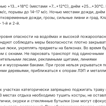
очью +13…+18°C (местами +7…+12°C), днём +25…+30°C.
м/с, порывы до 14–17 м/с. Ночью местами дожди, днём
атковременные дожди, грозы, сильные ливни и град. Кл
 1-й и 2-й.
 уровня опасности на водоёмах и высокой пожароопас
ндуют соблюдать меры безопасности: плотно закрыват
ые люки, укреплять предметы на балконах. Во время б
ом с окнами. Не парковать транспорт под одиночными
оительными лесами, рекламными щитами, линиями
и и мусорными баками. При грозе нельзя укрываться п
ими деревьями, приближаться к опорам ЛЭП и металл
х участках категорически запрещено поджигать траву 
В местах отдыха необходимо тушить костры, не оставл
пички, окурки и стеклянные бутылки (они могут сфоку