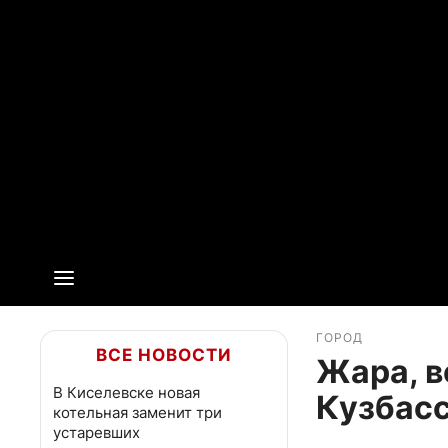
ГОРОД
ВСЕ НОВОСТИ
Жара, в
В Киселевске новая
Кузбасс
котельная заменит три
устаревших