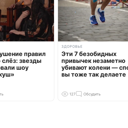
ЗДОРОВЬЕ
рушение правил
Эти 7 безобидных
о слёз: звезды
привычек незаметно
рвали шоу
убивают колени — сп
куш»
вы тоже так делаете
ть
127
Обсудить