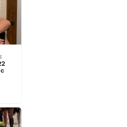
:
22
 с