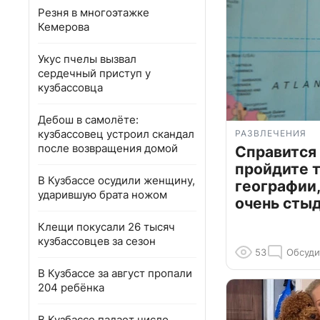
Резня в многоэтажке
Кемерова
Укус пчелы вызвал
сердечный приступ у
кузбассовца
Дебош в самолёте:
кузбассовец устроил скандал
РАЗВЛЕЧЕНИЯ
после возвращения домой
Справится
пройдите т
В Кузбассе осудили женщину,
географии,
ударившую брата ножом
очень сты
Клещи покусали 26 тысяч
кузбассовцев за сезон
53
Обсуди
В Кузбассе за август пропали
204 ребёнка
В Кузбассе падает число