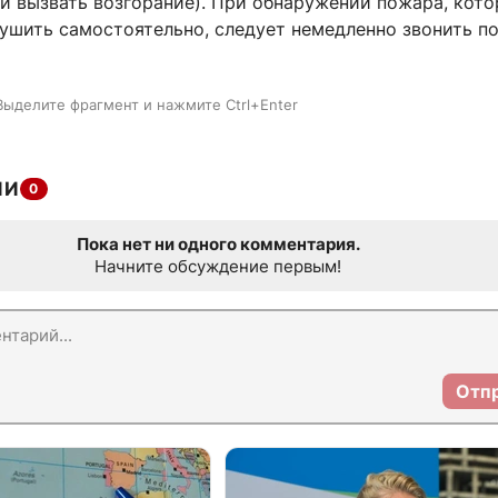
 и вызвать возгорание). При обнаружении пожара, кот
ушить самостоятельно, следует немедленно звонить п
Выделите фрагмент и нажмите Ctrl+Enter
ИИ
0
Пока нет ни одного комментария.
Начните обсуждение первым!
Отп