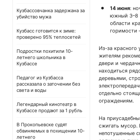
14 июня
: н
Кузбассовчанка задержана за
южный 3–8 
убийство мужа
области кр
горимости –
Кузбасс готовится к зиме:
проверено 95% теплосетей
Из-за красного
Подростки похитили 10-
жителям рекоме
летнего школьника в
двери и чердачн
Кузбассе
находиться ряд
Педагог из Кузбасса
деревьями, стр
рассказала о заточении без
электропередач
света и воды
отдельно стоящ
ограждениям.
Легендарный кинотеатр в
Кузбассе продают за 1 рубль
На приусадебны
В Прокопьевске судят
сжигать мусор. 
обвиняемых в похищении 10-
непотушенные с
летнего