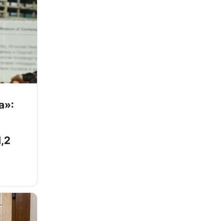
а»:
,2