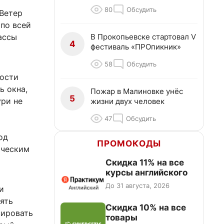
80
Обсудить
 Ветер
 по всей
В Прокопьевске стартовал V
ассы
4
фестиваль «ПРОпикник»
58
Обсудить
ности
ь окна,
Пожар в Малиновке унёс
5
ури не
жизни двух человек
47
Обсудить
од
ПРОМОКОДЫ
ическим
Скидка 11% на все
курсы английского
До 31 августа, 2026
и
ять
Скидка 10% на все
сировать
товары