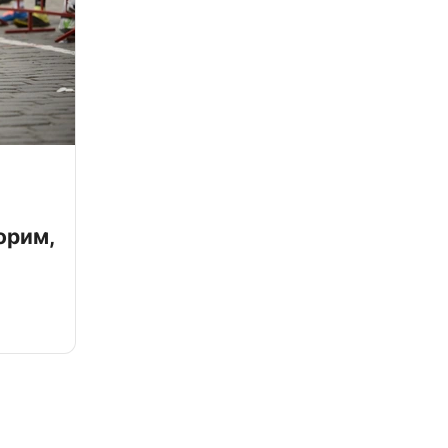
орим,