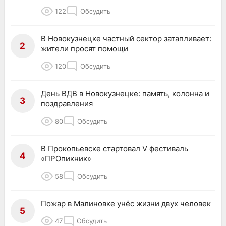
122
Обсудить
В Новокузнецке частный сектор затапливает:
2
жители просят помощи
120
Обсудить
День ВДВ в Новокузнецке: память, колонна и
3
поздравления
80
Обсудить
В Прокопьевске стартовал V фестиваль
4
«ПРОпикник»
58
Обсудить
Пожар в Малиновке унёс жизни двух человек
5
47
Обсудить