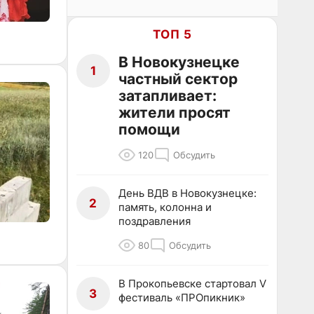
ТОП 5
В Новокузнецке
1
частный сектор
затапливает:
жители просят
помощи
120
Обсудить
День ВДВ в Новокузнецке:
2
память, колонна и
поздравления
80
Обсудить
В Прокопьевске стартовал V
3
фестиваль «ПРОпикник»