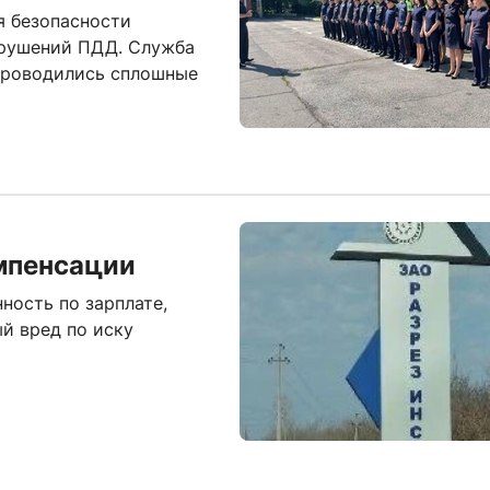
я безопасности
арушений ПДД. Служба
проводились сплошные
мпенсации
ность по зарплате,
й вред по иску