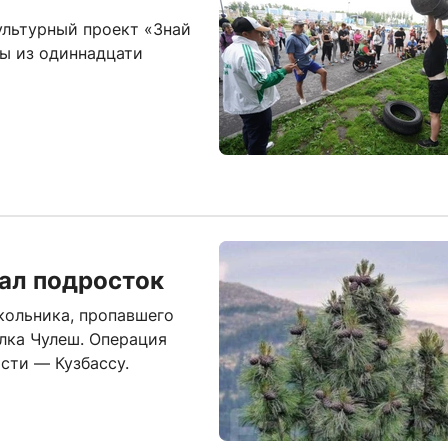
ультурный проект «Знай
ры из одиннадцати
ал подросток
кольника, пропавшего
лка Чулеш. Операция
сти — Кузбассу.