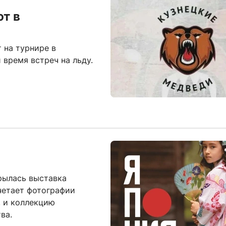
т в
 на турнире в
время встреч на льду.
рылась выставка
четает фотографии
, и коллекцию
ва.