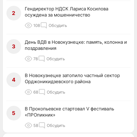
Гендиректор НДСК Лариса Косилова
2
осуждена за мошенничество
108
Обсудить
День ВДВ в Новокузнецке: память, колонна и
3
поздравления
78
Обсудить
В Новокузнецке затопило частный сектор
4
Орджоникидзевского района
68
Обсудить
В Прокопьевске стартовал V фестиваль
5
«ПРОпикник»
58
Обсудить