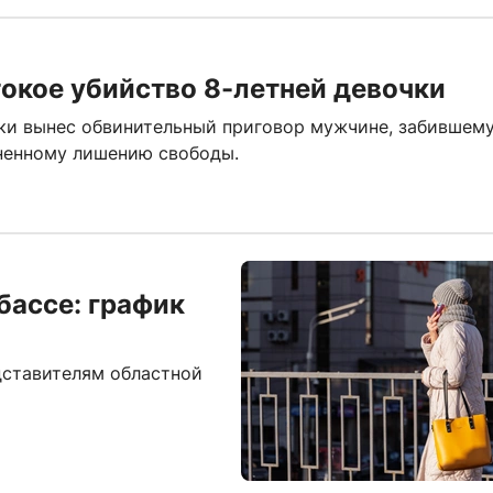
токое убийство 8-летней девочки
ки вынес обвинительный приговор мужчине, забившему
зненному лишению свободы.
бассе: график
дставителям областной