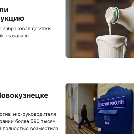
али
дукцию
р забраковал десятки
й оказалась
Новокузнецке
ротив экс-руководителя
оении более 590 тысяч
я полностью возместила