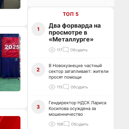
ТОП 5
Два форварда на
1
просмотре в
«Металлурге»
117
Обсудить
В Новокузнецке частный
2
сектор затапливает: жители
просят помощи
115
Обсудить
Гендиректор НДСК Лариса
3
Косилова осуждена за
мошенничество
108
Обсудить