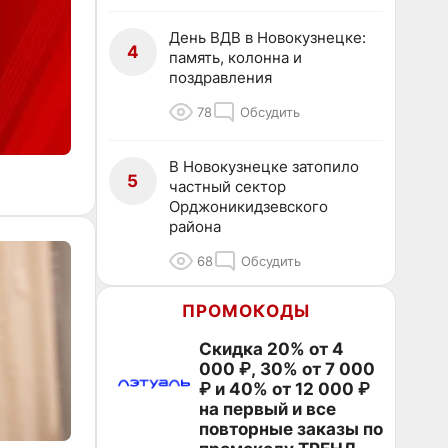
День ВДВ в Новокузнецке:
4
память, колонна и
поздравления
78
Обсудить
В Новокузнецке затопило
5
частный сектор
Орджоникидзевского
района
68
Обсудить
ПРОМОКОДЫ
Скидка 20% от 4
000 ₽, 30% от 7 000
₽ и 40% от 12 000 ₽
на первый и все
повторные заказы по