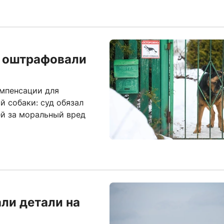
и оштрафовали
омпенсации для
й собаки: суд обязал
ей за моральный вред
али детали на