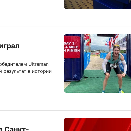
играл
обедителем Ultraman
й результат в истории
в Санкт-