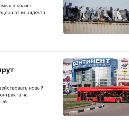
емых в краже
ущерб от инцидента
шрут
 действовать новый
онтракта на
лей