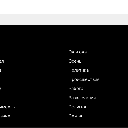
Он и она
ал
Осень
а
Политика
Происшествия
м
Работа
Развлечения
имость
Религия
вание
Семья