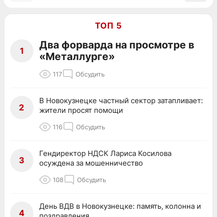
ТОП 5
Два форварда на просмотре в
1
«Металлурге»
117
Обсудить
В Новокузнецке частный сектор затапливает:
2
жители просят помощи
116
Обсудить
Гендиректор НДСК Лариса Косилова
3
осуждена за мошенничество
108
Обсудить
День ВДВ в Новокузнецке: память, колонна и
4
поздравления