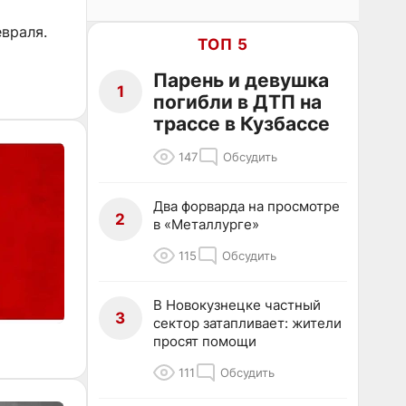
евраля.
ТОП 5
Парень и девушка
1
погибли в ДТП на
трассе в Кузбассе
147
Обсудить
Два форварда на просмотре
2
в «Металлурге»
115
Обсудить
В Новокузнецке частный
3
сектор затапливает: жители
просят помощи
111
Обсудить