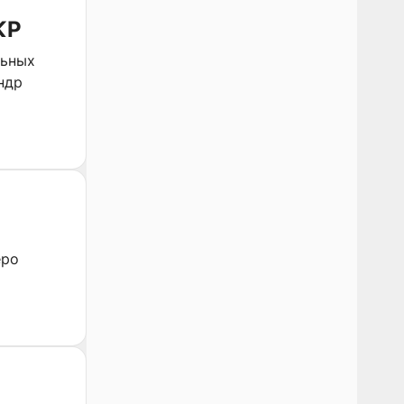
КР
льных
ндр
еро