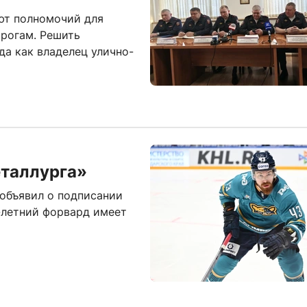
ют полномочий для
орогам. Решить
а как владелец улично-
еталлурга»
объявил о подписании
-летний форвард имеет