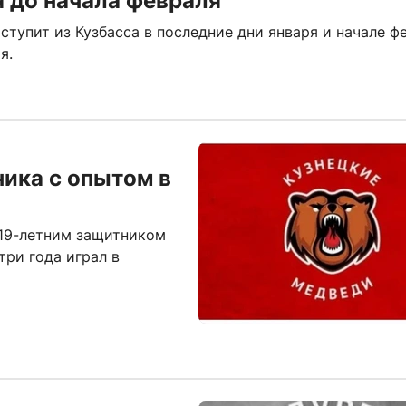
 до начала февраля
тупит из Кузбасса в последние дни января и начале ф
я.
ика с опытом в
 19-летним защитником
ри года играл в