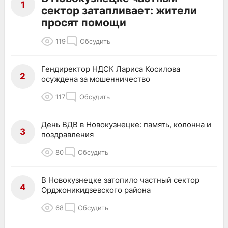
1
сектор затапливает: жители
просят помощи
119
Обсудить
Гендиректор НДСК Лариса Косилова
2
осуждена за мошенничество
117
Обсудить
День ВДВ в Новокузнецке: память, колонна и
3
поздравления
80
Обсудить
В Новокузнецке затопило частный сектор
4
Орджоникидзевского района
68
Обсудить