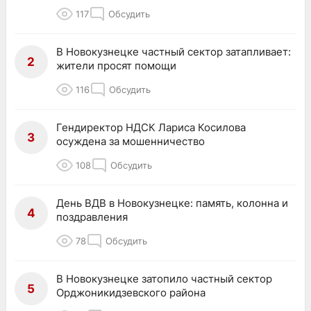
117
Обсудить
В Новокузнецке частный сектор затапливает:
2
жители просят помощи
116
Обсудить
Гендиректор НДСК Лариса Косилова
3
осуждена за мошенничество
108
Обсудить
День ВДВ в Новокузнецке: память, колонна и
4
поздравления
78
Обсудить
В Новокузнецке затопило частный сектор
5
Орджоникидзевского района