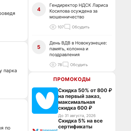
Гендиректор НДСК Лариса
4
Косилова осуждена за
роведя
мошенничество
107
Обсудить
День ВДВ в Новокузнецке:
5
память, колонна и
поздравления
78
Обсудить
у парка
ПРОМОКОДЫ
Скидка 50% от 800 ₽
на первый заказ,
максимальная
скидка 600 ₽
До 31 августа, 2026
Скидка 5% на все
сертификаты
ия по