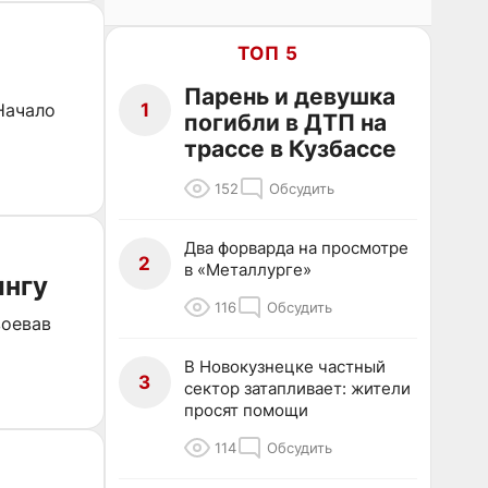
ТОП 5
Парень и девушка
Начало
1
погибли в ДТП на
трассе в Кузбассе
152
Обсудить
Два форварда на просмотре
2
в «Металлурге»
ингу
116
Обсудить
воевав
В Новокузнецке частный
3
сектор затапливает: жители
просят помощи
114
Обсудить