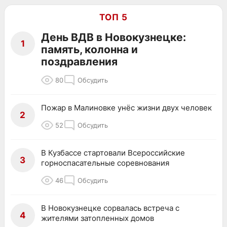
ТОП 5
День ВДВ в Новокузнецке:
1
память, колонна и
поздравления
80
Обсудить
Пожар в Малиновке унёс жизни двух человек
2
52
Обсудить
В Кузбассе стартовали Всероссийские
3
горноспасательные соревнования
46
Обсудить
В Новокузнецке сорвалась встреча с
4
жителями затопленных домов