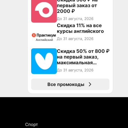
промокоду ТРЕНД
первый заказ от
2000 ₽
До 31 августа, 2026
Скидка 11% на все
курсы английского
До 31 августа, 2026
Скидка 50% от 800 ₽
на первый заказ,
максимальная
скидка 600 ₽
До 31 августа, 2026
Все промокоды
Спорт