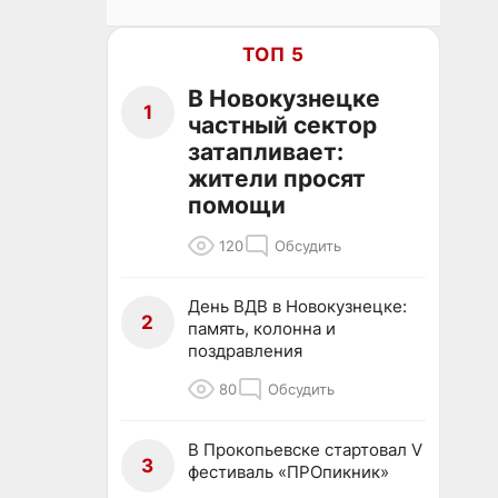
ТОП 5
В Новокузнецке
1
частный сектор
затапливает:
жители просят
помощи
120
Обсудить
День ВДВ в Новокузнецке:
2
память, колонна и
поздравления
80
Обсудить
В Прокопьевске стартовал V
3
фестиваль «ПРОпикник»