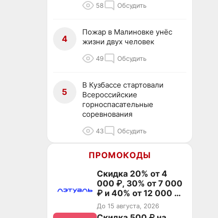
58
Обсудить
Пожар в Малиновке унёс
4
жизни двух человек
49
Обсудить
В Кузбассе стартовали
5
Всероссийские
горноспасательные
соревнования
43
Обсудить
ПРОМОКОДЫ
Скидка 20% от 4
000 ₽, 30% от 7 000
₽ и 40% от 12 000 ₽
на первый и все
До 15 августа, 2026
повторные заказы по
Скидка 500 ₽ на