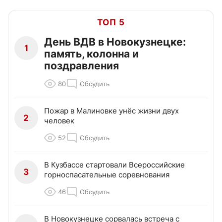
ТОП 5
День ВДВ в Новокузнецке:
1
память, колонна и
поздравления
80
Обсудить
Пожар в Малиновке унёс жизни двух
2
человек
52
Обсудить
В Кузбассе стартовали Всероссийские
3
горноспасательные соревнования
46
Обсудить
В Новокузнецке сорвалась встреча с