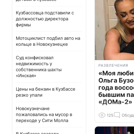
Кузбассовца подставили с
должностью директора
фирмы
Мотоциклист подбил авто на
кольце в Новокузнецке
Суд конфисковал
недвижимость у
РАЗВЛЕЧЕНИЯ
собственника шахты
«Моя люби
«Инская»
Ольга Бузо
года воссо
Цены на бензин в Кузбассе
бывшим па
резко упали
«ДОМа-2»
Новокузнечане
пожаловались на мусор в
125
Обсуд
переходе у Сити Молла
В Кузбассе создали