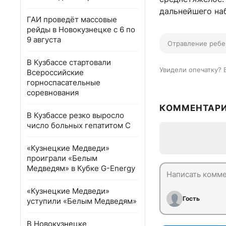
дальнейшего на
ГАИ проведёт массовые
рейды в Новокузнецке с 6 по
9 августа
Отравление ребе
В Кузбассе стартовали
Увидели опечатку? 
Всероссийские
горноспасательные
соревнования
КОММЕНТАР
В Кузбассе резко выросло
число больных гепатитом С
«Кузнецкие Медведи»
проиграли «Белым
Медведям» в Кубке G-Energy
«Кузнецкие Медведи»
Гость
уступили «Белым Медведям»
В Новокузнецке