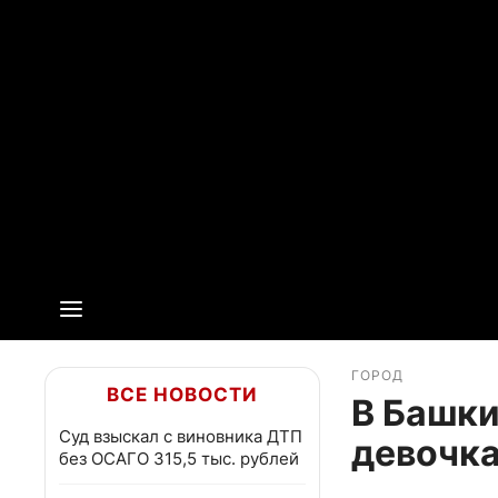
ГОРОД
ВСЕ НОВОСТИ
В Башки
Суд взыскал с виновника ДТП
девочк
без ОСАГО 315,5 тыс. рублей