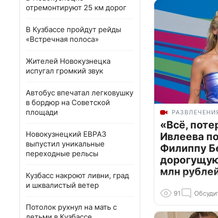
отремонтируют 25 км дорог
В Кузбассе пройдут рейды
«Встречная полоса»
Жителей Новокузнецка
испугал громкий звук
Автобус впечатал легковушку
в бордюр на Советской
площади
РАЗВЛЕЧЕНИ
«Всё, поте
Новокузнецкий ЕВРАЗ
Ивлеева п
выпустил уникальные
Филиппу Б
переходные рельсы
дорогущую 
млн рубле
Кузбасс накроют ливни, град
и шквалистый ветер
91
Обсуди
Потолок рухнул на мать с
детьми в Кузбассе