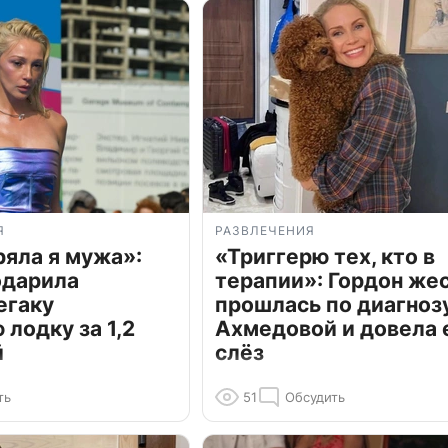
Я
РАЗВЛЕЧЕНИЯ
ряла я мужа»:
«Триггерю тех, кто в
одарила
терапии»: Гордон же
егаку
прошлась по диагноз
лодку за 1,2
Ахмедовой и довела 
й
слёз
ть
51
Обсудить