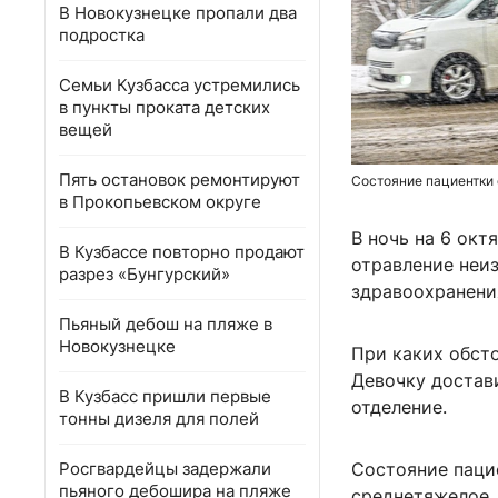
В Новокузнецке пропали два
подростка
Семьи Кузбасса устремились
в пункты проката детских
вещей
Пять остановок ремонтируют
Состояние пациентки
в Прокопьевском округе
В ночь на 6 окт
В Кузбассе повторно продают
отравление неи
разрез «Бунгурский»
здравоохранени
Пьяный дебош на пляже в
Новокузнецке
При каких обсто
Девочку достав
В Кузбасс пришли первые
отделение.
тонны дизеля для полей
Росгвардейцы задержали
Состояние паци
пьяного дебошира на пляже
среднетяжелое.