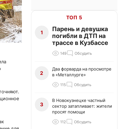
ТОП 5
Парень и девушка
1
погибли в ДТП на
трассе в Кузбассе
149
Обсудить
ила
р
Два форварда на просмотре
2
в «Металлурге»
115
Обсудить
точняют.
ационное
В Новокузнецке частный
3
сектор затапливает: жители
просят помощи
ак
112
Обсудить
ение для