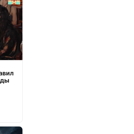
авил
зды