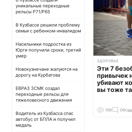
уникальные переходные
рельсы Р71/Р65
В Кузбассе решили проблему
семьи с ребенком-инвалидом
Насильники подростка из
Юрги получили сроки, третий
умер
ЗДОРОВЬЕ
Эти 7 без
Новокузнечане жалуются на
привычек 
дорогу на Курбатова
убивают к
ЕВРАЗ ЗСМК создал
вы тоже та
переходные рельсы для
тяжеловесного движения
109
Обсуд
Водитель из Кузбасса спас
автобус от БПЛА и получил
медаль