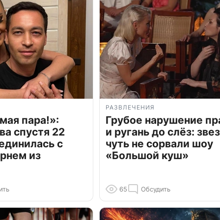
РАЗВЛЕЧЕНИЯ
мая пара!»:
Грубое нарушение пр
ва спустя 22
и ругань до слёз: зве
единилась с
чуть не сорвали шоу
рнем из
«Большой куш»
ить
65
Обсудить