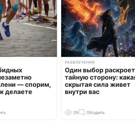
РАЗВЛЕЧЕНИЯ
обидных
Один выбор раскроет
незаметно
тайную сторону: кака
олени — спорим,
скрытая сила живет
к делаете
внутри вас
ить
29
Обсудить