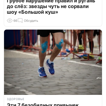
Грубое нарушение правил и ругань
до слёз: звезды чуть не сорвали
шоу «Большой куш»
66
Обсудить
ЗДОРОВЬЕ
Эти 7 безобидных привычек