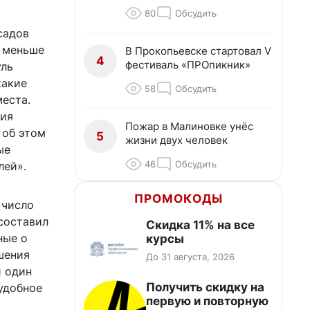
80
Обсудить
садов
а меньше
В Прокопьевске стартовал V
4
фестиваль «ПРОпикник»
уль
какие
58
Обсудить
места.
ция
Пожар в Малиновке унёс
 об этом
5
жизни двух человек
ые
46
Обсудить
лей».
ПРОМОКОДЫ
 число
составил
Скидка 11% на все
ные о
курсы
шения
До 31 августа, 2026
и один
Получить скидку на
 удобное
первую и повторную