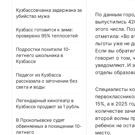
Кузбассовчанка задержана за
По данным город
убийство мужа
выпустились 42
этого числа. По
Кузбасс готовится к зиме:
проверено 95% теплосетей
отметила: «Во в
льготы уже не д
Подростки похитили 10-
Если вы обрати
летнего школьника в
говорит о том, 
Кузбассе
уведомляют. И 
отделы образов
Педагог из Кузбасса
рассказала о заточении без
света и воды
Специалисты ко
первоклассников
Легендарный кинотеатр в
15%, а в 2025 г
Кузбассе продают за 1 рубль
количестве зачи
второй волны пр
В Прокопьевске судят
ребенок не оста
обвиняемых в похищении 10-
летнего
место.