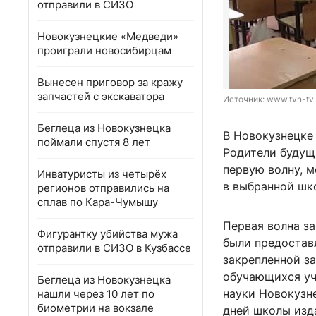
отправили в СИЗО
Новокузнецкие «Медведи»
проиграли новосибирцам
Вынесен приговор за кражу
запчастей с экскаватора
Источник: 
www.tvn-tv.
Беглеца из Новокузнецка
В Новокузнецке 
поймали спустя 8 лет
Родители будущи
первую волну, м
Инватуристы из четырёх
в выбранной шк
регионов отправились на
сплав по Кара-Чумышу
Первая волна за
Фигурантку убийства мужа
были предостав
отправили в СИЗО в Кузбассе
закрепленной за
обучающихся уч
Беглеца из Новокузнецка
науки Новокузне
нашли через 10 лет по
биометрии на вокзале
дней школы изд