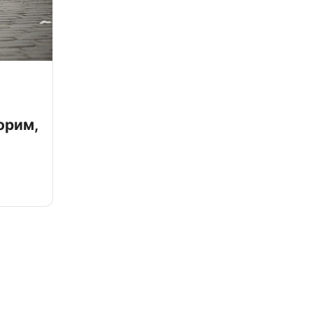
орим,