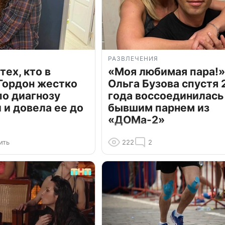
РАЗВЛЕЧЕНИЯ
тех, кто в
«Моя любимая пара!»
Гордон жестко
Ольга Бузова спустя 
по диагнозу
года воссоединилась
и довела ее до
бывшим парнем из
«ДОМа-2»
ить
222
2