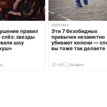
ЗДОРОВЬЕ
рушение правил
Эти 7 безобидных
о слёз: звезды
привычек незаметно
рвали шоу
убивают колени — сп
куш»
вы тоже так делаете
ть
127
Обсудить