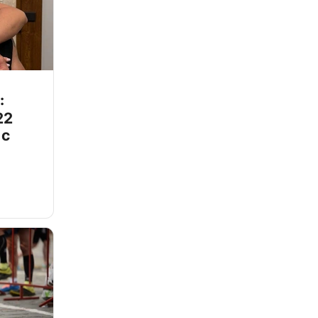
:
22
 с