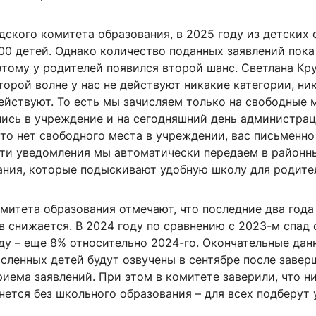
ского комитета образования, в 2025 году из детских 
00 детей. Однако количество поданных заявлений пок
этому у родителей появился второй шанс. Светлана Кр
торой волне у нас не действуют никакие категории, ни
ействуют. То есть мы зачисляем только на свободные 
лись в учреждение и на сегодняшний день администра
что нет свободного места в учреждении, вас письменно
эти уведомления мы автоматически передаем в районн
ания, которые подыскивают удобную школу для родите
митета образования отмечают, что последние два года
 снижается. В 2024 году по сравнению с 2023-м спад 
оду – еще 8% относительно 2024-го. Окончательные дан
сленных детей будут озвучены в сентябре после завер
иема заявлений. При этом в комитете заверили, что н
нется без школьного образования – для всех подберут