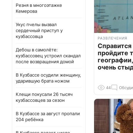
Резня в многоэтажке
Кемерова
Укус пчелы вызвал
сердечный приступ у
кузбассовца
РАЗВЛЕЧЕНИЯ
Справится
Дебош в самолёте:
пройдите т
кузбассовец устроил скандал
географии,
после возвращения домой
очень сты
В Кузбассе осудили женщину,
ударившую брата ножом
44
Обсуди
Клещи покусали 26 тысяч
кузбассовцев за сезон
В Кузбассе за август пропали
204 ребёнка
В Кузбассе падает число