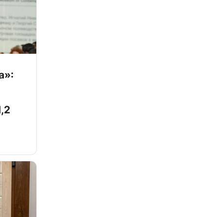
а»:
,2