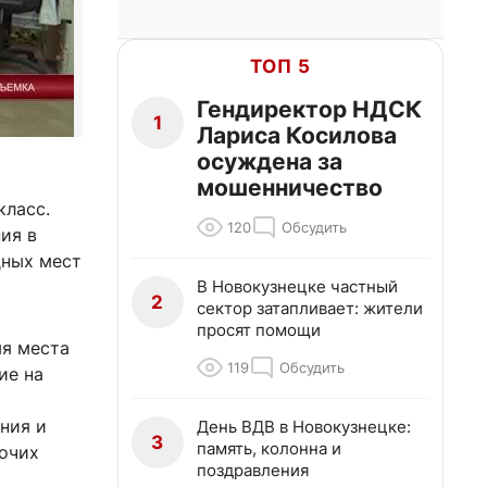
ТОП 5
Гендиректор НДСК
1
Лариса Косилова
осуждена за
мошенничество
класс.
120
Обсудить
ия в
дных мест
В Новокузнецке частный
2
сектор затапливает: жители
просят помощи
мя места
119
Обсудить
ие на
ния и
День ВДВ в Новокузнецке:
3
память, колонна и
бочих
поздравления