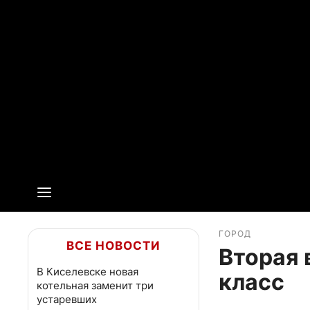
ГОРОД
ВСЕ НОВОСТИ
Вторая 
В Киселевске новая
класс
котельная заменит три
устаревших