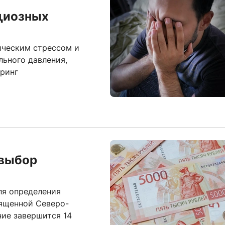
ициозных
ическим стрессом и
льного давления,
ринг
 выбор
ля определения
вященной Северо-
ние завершится 14