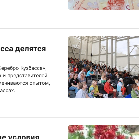
сса делятся
еребро Кузбасса»,
 и представителей
мениваются опытом,
ассах.
ые условия