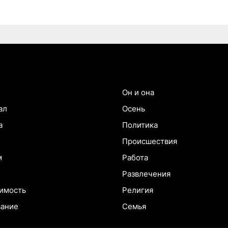
Он и она
ал
Осень
а
Политика
Происшествия
м
Работа
Развлечения
имость
Религия
вание
Семья