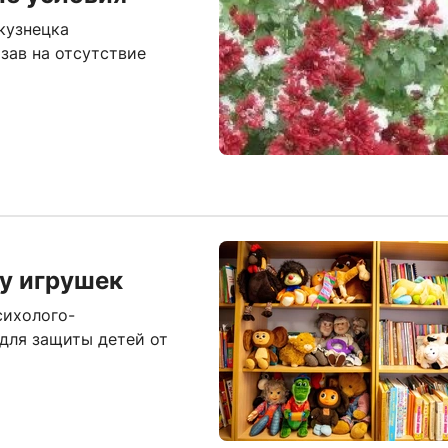
кузнецка
азав на отсутствие
у игрушек
сихолого-
 для защиты детей от