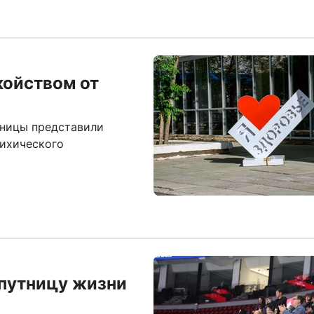
койством от
ницы представили
сихического
путницу жизни