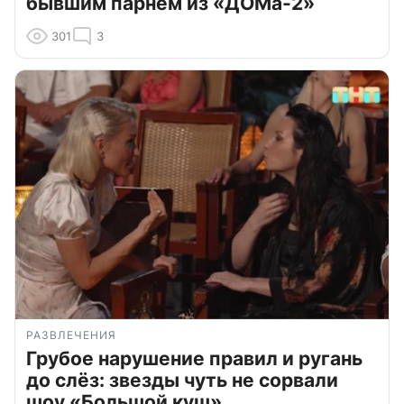
бывшим парнем из «ДОМа-2»
301
3
РАЗВЛЕЧЕНИЯ
Грубое нарушение правил и ругань
до слёз: звезды чуть не сорвали
шоу «Большой куш»