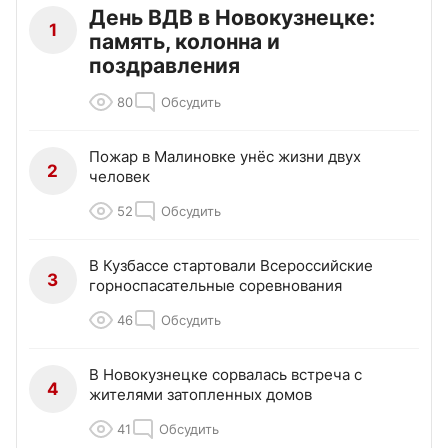
День ВДВ в Новокузнецке:
1
память, колонна и
поздравления
80
Обсудить
Пожар в Малиновке унёс жизни двух
2
человек
52
Обсудить
В Кузбассе стартовали Всероссийские
3
горноспасательные соревнования
46
Обсудить
В Новокузнецке сорвалась встреча с
4
жителями затопленных домов
41
Обсудить