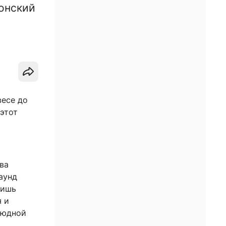
онский
весе до
этот
о
ва
аунд
лишь
я и
оюдной