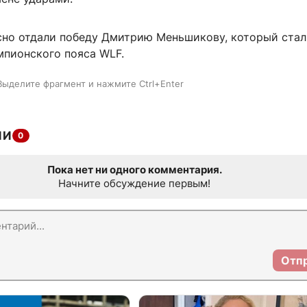
сно отдали победу Дмитрию Меньшикову, который ста
мпионского пояса WLF.
Выделите фрагмент и нажмите Ctrl+Enter
ИИ
0
Пока нет ни одного комментария.
Начните обсуждение первым!
Отп