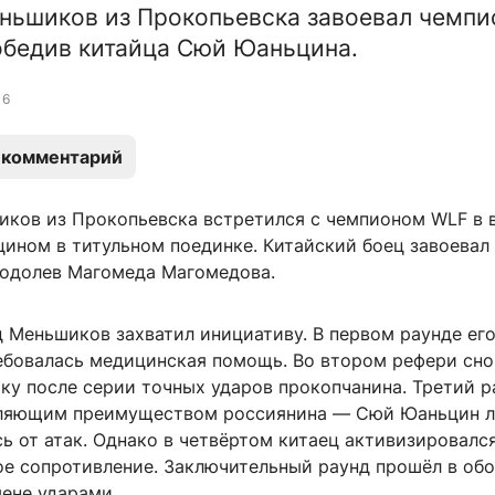
ньшиков из Прокопьевска завоевал чемпи
обедив китайца Сюй Юаньцина.
6
 комментарий
ков из Прокопьевска встретился с чемпионом WLF в 
ином в титульном поединке. Китайский боец завоевал 
, одолев Магомеда Магомедова.
д Меньшиков захватил инициативу. В первом раунде ег
ебовалась медицинская помощь. Во втором рефери сно
ку после серии точных ударов прокопчанина. Третий р
вляющим преимуществом россиянина — Сюй Юаньцин 
ь от атак. Однако в четвёртом китаец активизировалс
ое сопротивление. Заключительный раунд прошёл в об
мене ударами.