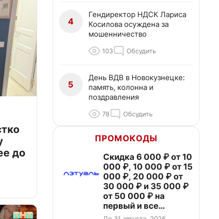
Гендиректор НДСК Лариса
4
Косилова осуждена за
мошенничество
103
Обсудить
День ВДВ в Новокузнецке:
5
память, колонна и
поздравления
78
Обсудить
стко
ПРОМОКОДЫ
у
ее до
Скидка 6 000 ₽ от 10
000 ₽, 10 000 ₽ от 15
000 ₽, 20 000 ₽ от
30 000 ₽ и 35 000 ₽
от 50 000 ₽ на
первый и все
повторные заказы по
До 31 августа, 2026