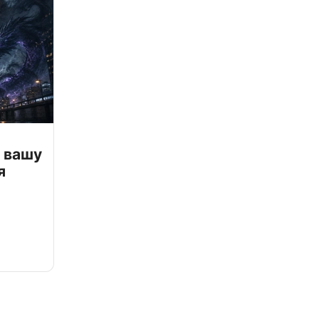
 вашу
я