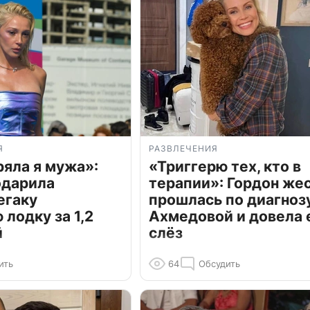
Я
РАЗВЛЕЧЕНИЯ
ряла я мужа»:
«Триггерю тех, кто в
одарила
терапии»: Гордон же
егаку
прошлась по диагноз
лодку за 1,2
Ахмедовой и довела 
й
слёз
ить
64
Обсудить