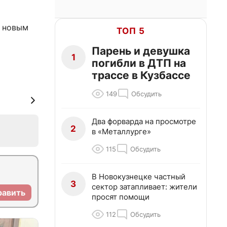
л новым
ТОП 5
Парень и девушка
1
погибли в ДТП на
трассе в Кузбассе
149
Обсудить
Два форварда на просмотре
2
в «Металлурге»
115
Обсудить
В Новокузнецке частный
3
сектор затапливает: жители
равить
просят помощи
112
Обсудить