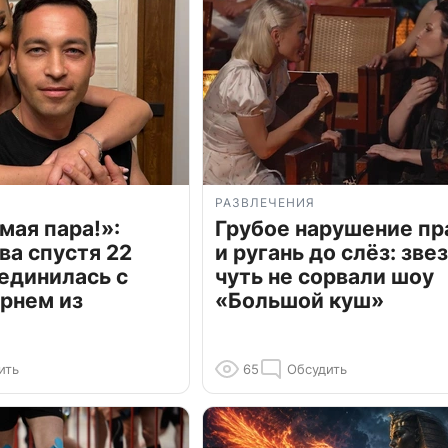
РАЗВЛЕЧЕНИЯ
мая пара!»:
Грубое нарушение пр
ва спустя 22
и ругань до слёз: зве
единилась с
чуть не сорвали шоу
рнем из
«Большой куш»
ить
65
Обсудить