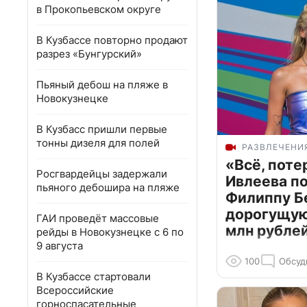
в Прокопьевском округе
В Кузбассе повторно продают
разрез «Бунгурский»
Пьяный дебош на пляже в
Новокузнецке
В Кузбасс пришли первые
тонны дизеля для полей
РАЗВЛЕЧЕНИ
«Всё, поте
Росгвардейцы задержали
Ивлеева п
пьяного дебошира на пляже
Филиппу Б
дорогущую 
ГАИ проведёт массовые
млн рубле
рейды в Новокузнецке с 6 по
9 августа
100
Обсуд
В Кузбассе стартовали
Всероссийские
горноспасательные