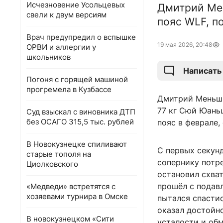
Исчезновение Усольцевых
Дмитрий Ме
свели к двум версиям
пояс WLF, п
Врач предупредил о вспышке
19 мая 2026, 20:48
ОРВИ и аллергии у
школьников
Написать
Погоня с горящей машиной
прогремела в Кузбассе
Дмитрий Меньши
77 кг Сюй Юаньц
Суд взыскал с виновника ДТП
без ОСАГО 315,5 тыс. рублей
пояс в феврале
В Новокузнецке спиливают
С первых секун
старые тополя на
сопернику потр
Циолковского
остановил схват
прошёл с пода
«Медведи» встретятся с
хозяевами турнира в Омске
пытался спастис
оказал достойн
В новокузнецком «Сити
усталости и об