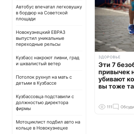
Автобус впечатал легковушку
в бордюр на Советской
площади
Новокузнецкий ЕВРАЗ
выпустил уникальные
переходные рельсы
Кузбасс накроют ливни, град
ЗДОРОВЬЕ
и шквалистый ветер
Эти 7 без
привычек 
Потолок рухнул на мать с
убивают к
детьми в Кузбассе
вы тоже та
Кузбассовца подставили с
должностью директора
111
Обсуди
фирмы
Мотоциклист подбил авто на
кольце в Новокузнецке