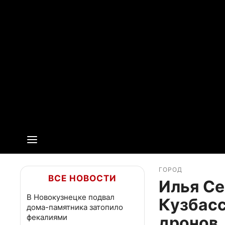
ГОРОД
ВСЕ НОВОСТИ
Илья С
В Новокузнецке подвал
Кузбасс
дома-памятника затопило
фекалиями
дронов