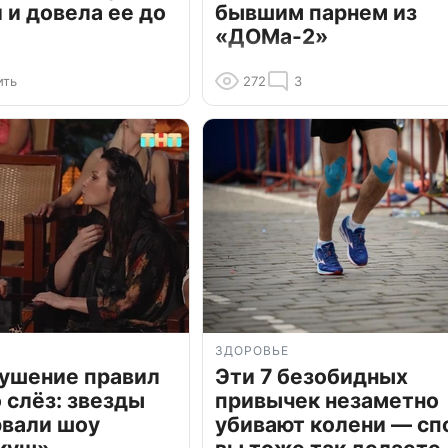
и довела ее до
бывшим парнем из
«ДОМа-2»
ить
272
3
ЗДОРОВЬЕ
рушение правил
Эти 7 безобидных
о слёз: звезды
привычек незаметно
рвали шоу
убивают колени — сп