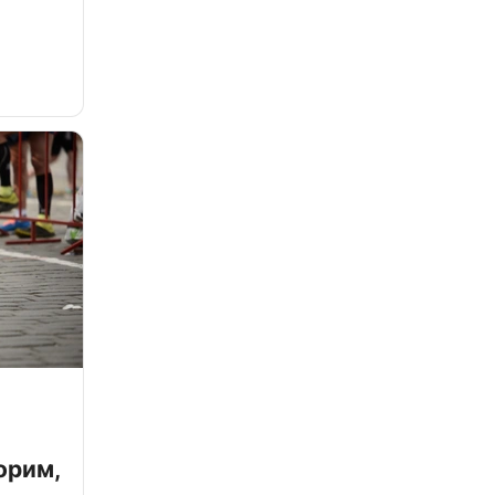
орим,