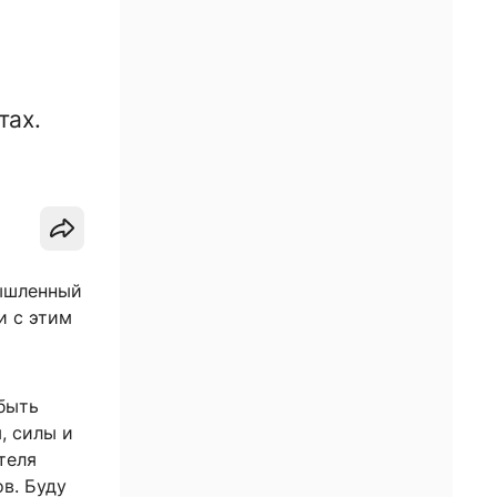
тах.
мышленный
и с этим
 быть
, силы и
теля
в. Буду