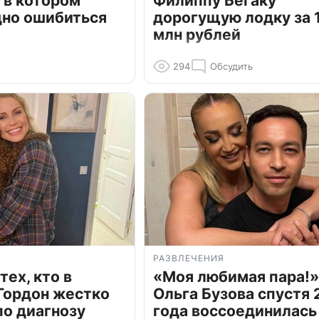
 в котором
Филиппу Бегаку
дно ошибиться
дорогущую лодку за 1
млн рублей
294
Обсудить
РАЗВЛЕЧЕНИЯ
тех, кто в
«Моя любимая пара!»
Гордон жестко
Ольга Бузова спустя 
по диагнозу
года воссоединилась