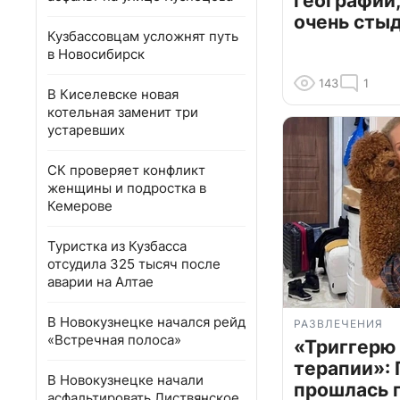
географии,
очень сты
Кузбассовцам усложнят путь
в Новосибирск
143
1
В Киселевске новая
котельная заменит три
устаревших
СК проверяет конфликт
женщины и подростка в
Кемерове
Туристка из Кузбасса
отсудила 325 тысяч после
аварии на Алтае
В Новокузнецке начался рейд
РАЗВЛЕЧЕНИЯ
«Встречная полоса»
«Триггерю 
терапии»: 
В Новокузнецке начали
прошлась 
асфальтировать Листвянское