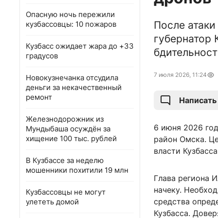
Опасную ночь пережили
После атаки
кузбассовцы: 10 пожаров
губернатор 
Кузбасс ожидает жара до +33
бдительност
градусов
7 июля 2026, 11:24
Новокузнечанка отсудила
деньги за некачественный
ремонт
Написать
Железнодорожник из
6 июня 2026 го
Мундыбаша осуждён за
хищение 100 тыс. рублей
район Омска. Ц
власти Кузбасса
В Кузбассе за неделю
мошенники похитили 19 млн
Глава региона И
начеку. Необхо
Кузбассовцы не могут
средства опред
улететь домой
Кузбасса. Довер