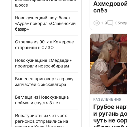
Ахмедовой 
шоссе
слёз
Новокузнецкий шоу-балет
«Аура» покорил «Славянский
119
Обсуд
базар»
Стрелка из 90-х в Кемерове
отправили в СИЗО
Новокузнецкие «Медведи»
проиграли новосибирцам
Вынесен приговор за кражу
запчастей с экскаватора
Беглеца из Новокузнецка
РАЗВЛЕЧЕНИЯ
поймали спустя 8 лет
Грубое на
и ругань д
Инватуристы из четырёх
чуть не со
регионов отправились на
сплав по Кара-Чумышу