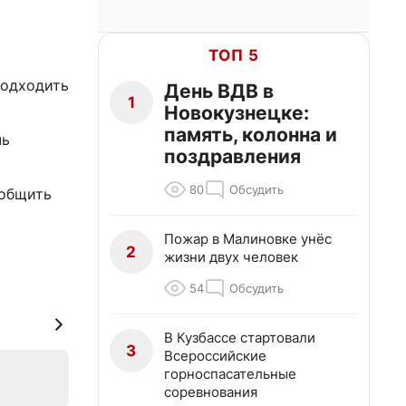
ТОП 5
подходить
День ВДВ в
1
Новокузнецке:
память, колонна и
чь
поздравления
80
Обсудить
ообщить
Пожар в Малиновке унёс
2
жизни двух человек
54
Обсудить
В Кузбассе стартовали
3
Всероссийские
горноспасательные
соревнования