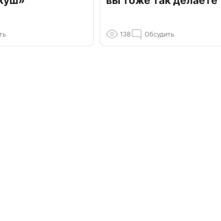
куш»
вы тоже так делаете
ть
138
Обсудить