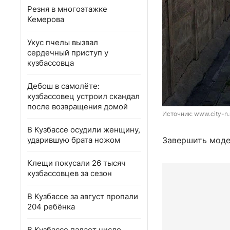
Резня в многоэтажке
Кемерова
Укус пчелы вызвал
сердечный приступ у
кузбассовца
Дебош в самолёте:
кузбассовец устроил скандал
после возвращения домой
Источник: 
www.city-n.
В Кузбассе осудили женщину,
ударившую брата ножом
Завершить моде
Клещи покусали 26 тысяч
кузбассовцев за сезон
В Кузбассе за август пропали
204 ребёнка
В Кузбассе падает число