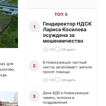
ТОП 5
Гендиректор НДСК
1
Лариса Косилова
осуждена за
мошенничество
122
Обсудить
В Новокузнецке частный
рах для
2
сектор затапливает: жители
ологию,
просят помощи
 как
120
Обсудить
День ВДВ в Новокузнецке:
3
память, колонна и
поздравления