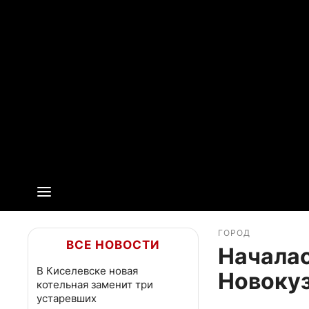
ГОРОД
ВСЕ НОВОСТИ
Началас
В Киселевске новая
Новоку
котельная заменит три
устаревших