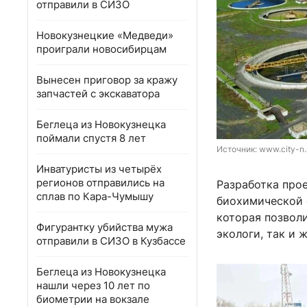
отправили в СИЗО
Новокузнецкие «Медведи»
проиграли новосибирцам
Вынесен приговор за кражу
запчастей с экскаватора
Беглеца из Новокузнецка
поймали спустя 8 лет
Источник: 
www.city-n.
Инватуристы из четырёх
регионов отправились на
Разработка прое
сплав по Кара-Чумышу
биохимической 
которая позвол
Фигурантку убийства мужа
экологи, так и 
отправили в СИЗО в Кузбассе
Беглеца из Новокузнецка
нашли через 10 лет по
биометрии на вокзале