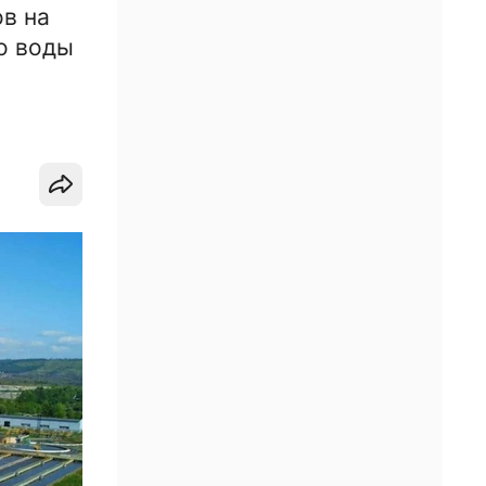
в на
о воды