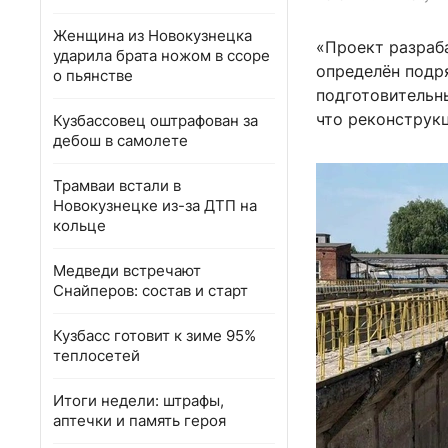
Женщина из Новокузнецка
«Проект разраба
ударила брата ножом в ссоре
определён подр
о пьянстве
подготовительны
что реконструк
Кузбассовец оштрафован за
дебош в самолете
Трамваи встали в
Новокузнецке из-за ДТП на
кольце
Медведи встречают
Снайперов: состав и старт
Кузбасс готовит к зиме 95%
теплосетей
Итоги недели: штрафы,
аптечки и память героя