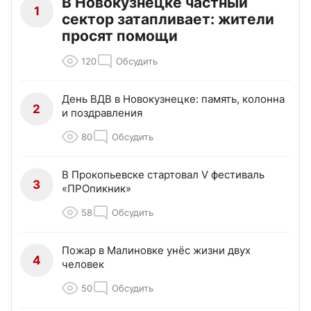
В Новокузнецке частный
1
сектор затапливает: жители
просят помощи
120
Обсудить
День ВДВ в Новокузнецке: память, колонна
2
и поздравления
80
Обсудить
В Прокопьевске стартовал V фестиваль
3
«ПРОпикник»
58
Обсудить
Пожар в Малиновке унёс жизни двух
4
человек
50
Обсудить