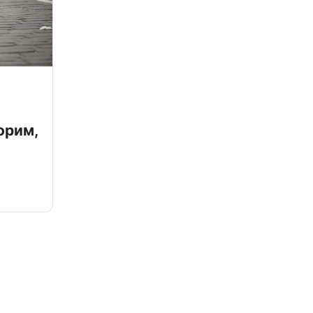
орим,