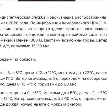
ru
-диспетчерская служба Новокузнецка распространила
3 мая 2026 года. По информации Кемеровского ЦГМС, в
шение погоды из-за прохождения фронтального раздела
ратковременные дожди, в некоторых районах сильные 
менами менее 1000 м, местами возможны грозы. Вете
3 м/с, порывами 15-20 м/с.
режим по области:
ью +3…+8°C, днем +12…+17°C, местами до +22°C, на се
…+11°C. Ветер юго-западный с переходом на северо-за
/с, днем 8-13 м/с с порывами до 20 м/с.
чью заморозки 0…-5°C, местами до +5°C, днем +2…+7°C
+12°C. Ветер северо-западный 5-10 м/с, с порывами до
иде дождя, ночью на юге с мокрым снегом.