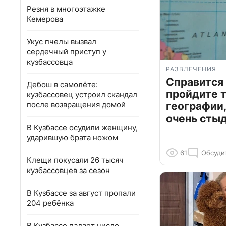
Резня в многоэтажке
Кемерова
Укус пчелы вызвал
сердечный приступ у
кузбассовца
РАЗВЛЕЧЕНИЯ
Справится
Дебош в самолёте:
пройдите т
кузбассовец устроил скандал
после возвращения домой
географии,
очень сты
В Кузбассе осудили женщину,
ударившую брата ножом
61
Обсуди
Клещи покусали 26 тысяч
кузбассовцев за сезон
В Кузбассе за август пропали
204 ребёнка
В Кузбассе падает число