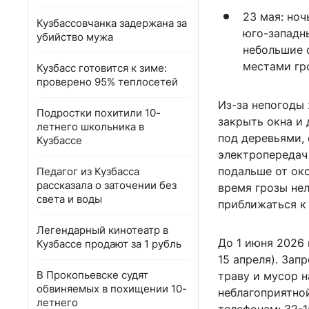
23 мая: но
Кузбассовчанка задержана за
юго-западны
убийство мужа
небольшие 
местами гр
Кузбасс готовится к зиме:
проверено 95% теплосетей
Из-за непогоды
Подростки похитили 10-
закрыть окна и 
летнего школьника в
под деревьями,
Кузбассе
электропередач
подальше от око
Педагог из Кузбасса
рассказала о заточении без
время грозы не
света и воды
приближаться к
Легендарный кинотеатр в
До 1 июня 2026
Кузбассе продают за 1 рубль
15 апреля). Зап
В Прокопьевске судят
траву и мусор н
обвиняемых в похищении 10-
неблагоприятно
летнего