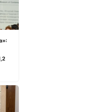
а»:
,2