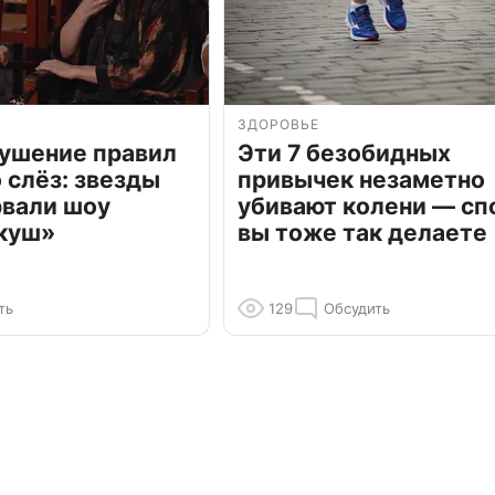
ЗДОРОВЬЕ
рушение правил
Эти 7 безобидных
о слёз: звезды
привычек незаметно
рвали шоу
убивают колени — сп
куш»
вы тоже так делаете
ть
129
Обсудить