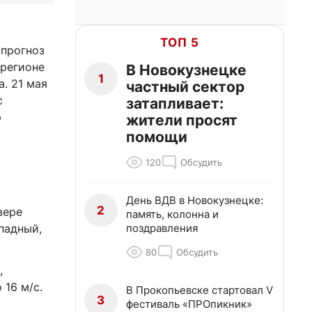
ТОП 5
 прогноз
 регионе
В Новокузнецке
1
. 21 мая
частный сектор
с
затапливает:
р
жители просят
помощи
120
Обсудить
День ВДВ в Новокузнецке:
2
вере
память, колонна и
поздравления
падный,
80
Обсудить
,
 16 м/с.
В Прокопьевске стартовал V
3
фестиваль «ПРОпикник»