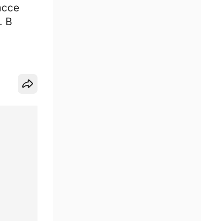
ассе
. В