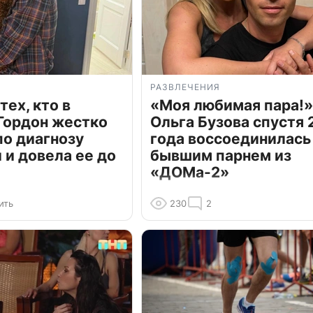
РАЗВЛЕЧЕНИЯ
тех, кто в
«Моя любимая пара!»
Гордон жестко
Ольга Бузова спустя 
по диагнозу
года воссоединилась
и довела ее до
бывшим парнем из
«ДОМа-2»
ить
230
2