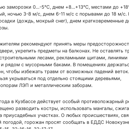
чью заморозки 0…-5°C, днем +8…+13°C, местами до +18
й, ночью 3-8 м/с, днем 6-11 м/с с порывами до 18 м/с.
осадки (дождь, мокрый снег), днем кратковременные д
озы.
 жителям рекомендуют принять меры предосторожност
двери, укрепить предметы на балконах. Не оставлять т
 строительными лесами, рекламными щитами, линиями
 и рядом с мусорными баками. В помещениях держать
н, чтобы избежать травм от возможных падений веток.
льзя укрываться под отдельно стоящими деревьями,
 опорам ЛЭП и металлическим заборам.
 года в Кузбассе действует особый противопожарный р
рещено разводить костры, использовать мангалы, сжиг
а приусадебных участках. О любых происшествиях, свя
й погодой, горожан просят сообщать в ЕДДС Новокузн