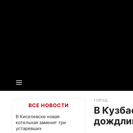
ГОРОД
ВСЕ НОВОСТИ
В Кузба
В Киселевске новая
дождли
котельная заменит три
устаревших