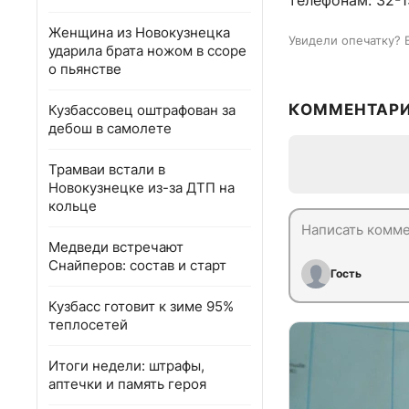
телефонам: 32-15
Женщина из Новокузнецка
Увидели опечатку? 
ударила брата ножом в ссоре
о пьянстве
КОММЕНТАР
Кузбассовец оштрафован за
дебош в самолете
Трамваи встали в
Новокузнецке из-за ДТП на
кольце
Медведи встречают
Снайперов: состав и старт
Гость
Кузбасс готовит к зиме 95%
теплосетей
Итоги недели: штрафы,
аптечки и память героя