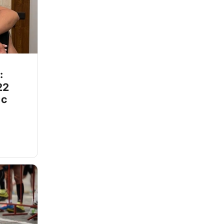
:
22
 с