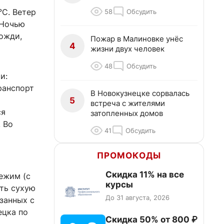
°C. Ветер
58
Обсудить
 Ночью
ожди,
Пожар в Малиновке унёс
4
жизни двух человек
48
Обсудить
и:
ранспорт
В Новокузнецке сорвалась
5
встреча с жителями
ся
затопленных домов
 Во
41
Обсудить
ПРОМОКОДЫ
Скидка 11% на все
ежим (с
курсы
ать сухую
До 31 августа, 2026
занных с
ецка по
Скидка 50% от 800 ₽