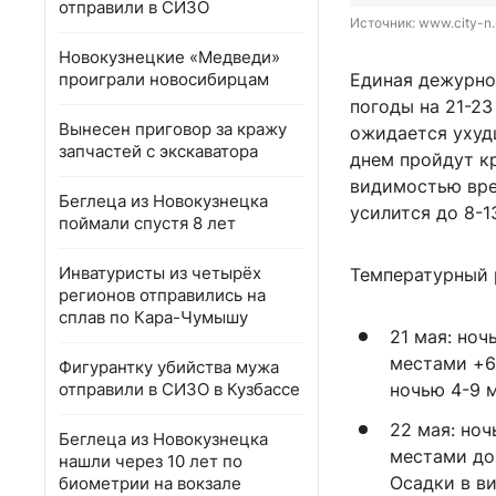
отправили в СИЗО
Источник: 
www.city-n.
Новокузнецкие «Медведи»
проиграли новосибирцам
Единая дежурно
погоды на 21-2
Вынесен приговор за кражу
ожидается ухуд
запчастей с экскаватора
днем пройдут к
видимостью вре
Беглеца из Новокузнецка
усилится до 8-1
поймали спустя 8 лет
Инватуристы из четырёх
Температурный 
регионов отправились на
сплав по Кара-Чумышу
21 мая: ноч
местами +6
Фигурантку убийства мужа
отправили в СИЗО в Кузбассе
ночью 4-9 м
22 мая: но
Беглеца из Новокузнецка
местами до 
нашли через 10 лет по
Осадки в в
биометрии на вокзале