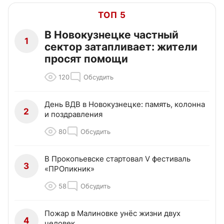
ТОП 5
В Новокузнецке частный
1
сектор затапливает: жители
просят помощи
120
Обсудить
День ВДВ в Новокузнецке: память, колонна
2
и поздравления
80
Обсудить
В Прокопьевске стартовал V фестиваль
3
«ПРОпикник»
58
Обсудить
Пожар в Малиновке унёс жизни двух
4
человек