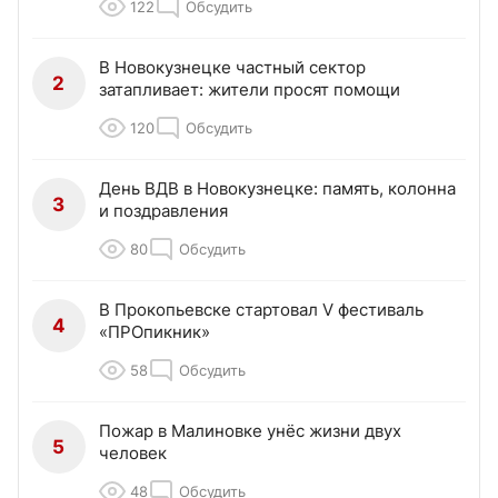
122
Обсудить
В Новокузнецке частный сектор
2
затапливает: жители просят помощи
120
Обсудить
День ВДВ в Новокузнецке: память, колонна
3
и поздравления
80
Обсудить
В Прокопьевске стартовал V фестиваль
4
«ПРОпикник»
58
Обсудить
Пожар в Малиновке унёс жизни двух
5
человек
48
Обсудить