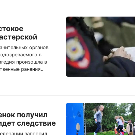
стокое
астерской
анительных органов
подозреваемого в
агедия произошла в
твенные ранения
енок получил
идет следствие
Федерации запросил