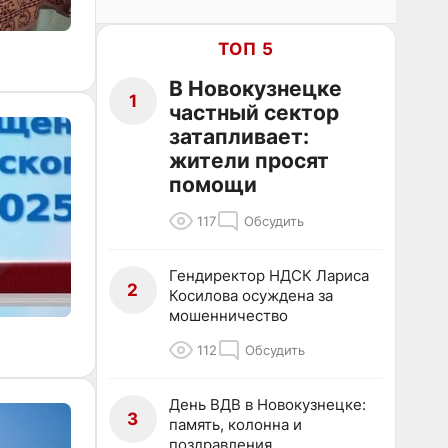
ТОП 5
В Новокузнецке
1
частный сектор
затапливает:
жители просят
помощи
117
Обсудить
Гендиректор НДСК Лариса
2
Косилова осуждена за
мошенничество
112
Обсудить
День ВДВ в Новокузнецке:
3
память, колонна и
поздравления