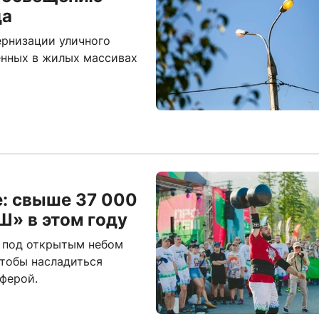
да
ернизации уличного
енных в жилых массивах
е: свыше 37 000
Ш» в этом году
е под открытым небом
тобы насладиться
ферой.