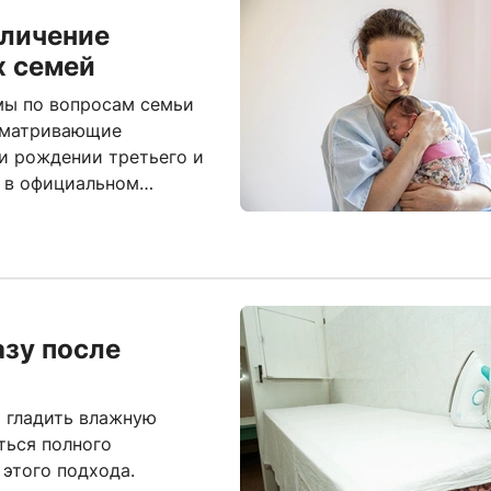
еличение
х семей
мы по вопросам семьи
сматривающие
и рождении третьего и
 в официальном
азу после
и гладить влажную
ться полного
этого подхода.