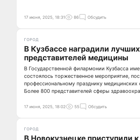
17 июня, 2025, 18:31
86
Обсудить
ГОРОД
В Кузбассе наградили лучших
представителей медицины
В Государственной филармонии Кузбасса им
состоялось торжественное мероприятие, по
профессиональному празднику медицинских 
Более 800 представителей сферы здравоохр
на прием, где губернатор Илья Середюк нагр
специалистов высшими региональными и фед
17 июня, 2025, 18:02
55
Обсудить
ГОРОД
В Новокузнецке приступили 