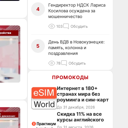
Гендиректор НДСК Лариса
4
Косилова осуждена за
мошенничество
103
Обсудить
День ВДВ в Новокузнецке:
5
память, колонна и
поздравления
78
Обсудить
ПРОМОКОДЫ
Интернет в 180+
странах мира без
роуминга и сим-карт
До 31 декабря, 2026
Скидка 11% на все
курсы английского
До 31 августа, 2026