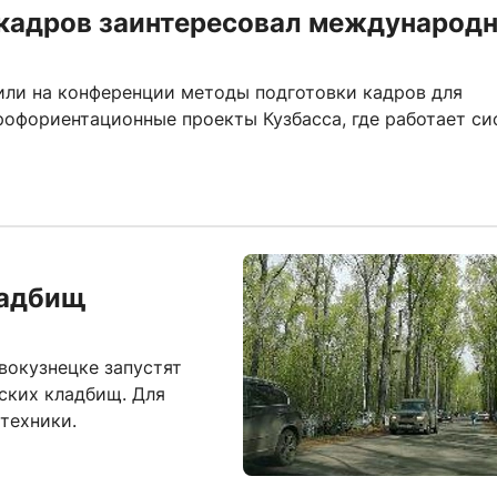
 кадров заинтересовал международ
дили на конференции методы подготовки кадров для
офориентационные проекты Кузбасса, где работает си
ладбищ
овокузнецке запустят
ских кладбищ. Для
техники.