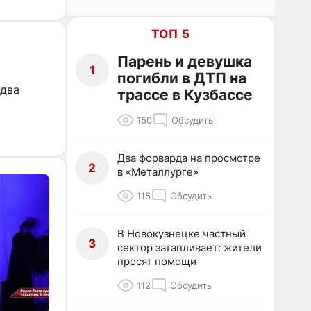
ТОП 5
Парень и девушка
1
погибли в ДТП на
 два
трассе в Кузбассе
150
Обсудить
Два форварда на просмотре
2
в «Металлурге»
115
Обсудить
В Новокузнецке частный
3
сектор затапливает: жители
просят помощи
112
Обсудить