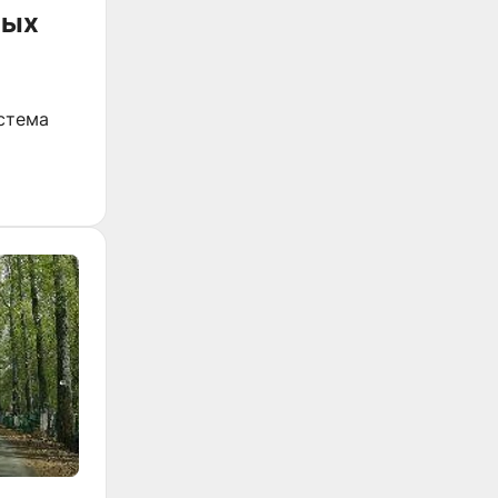
ных
стема