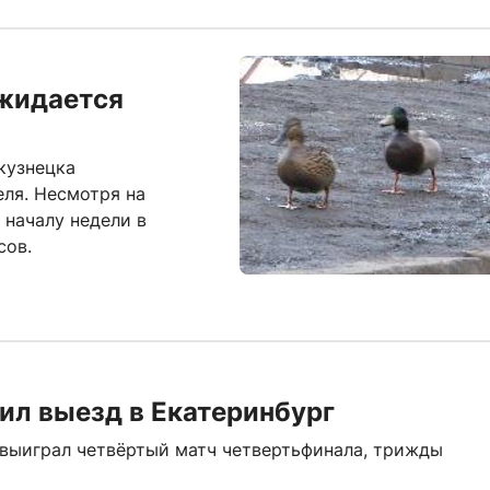
ожидается
кузнецка
еля. Несмотря на
 началу недели в
сов.
ил выезд в Екатеринбург
выиграл четвёртый матч четвертьфинала, трижды