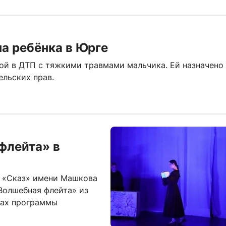
на ребёнка в Юрге
ой в ДТП с тяжкими травмами мальчика. Ей назначено
ельских прав.
флейта» в
л «Сказ» имени Машкова
Волшебная флейта» из
ках программы