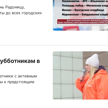
нь Радоницу,
ты до всех городских
субботникам в
отники с активным
ны к предстоящим