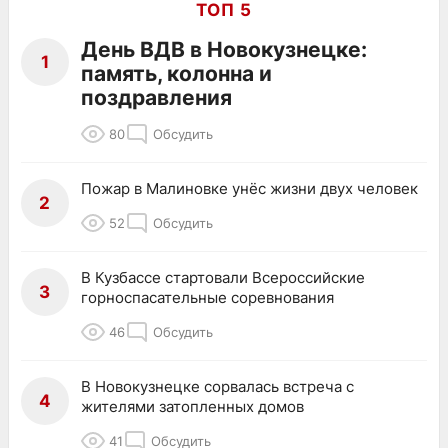
ТОП 5
День ВДВ в Новокузнецке:
1
память, колонна и
поздравления
80
Обсудить
Пожар в Малиновке унёс жизни двух человек
2
52
Обсудить
В Кузбассе стартовали Всероссийские
3
горноспасательные соревнования
46
Обсудить
В Новокузнецке сорвалась встреча с
4
жителями затопленных домов
41
Обсудить